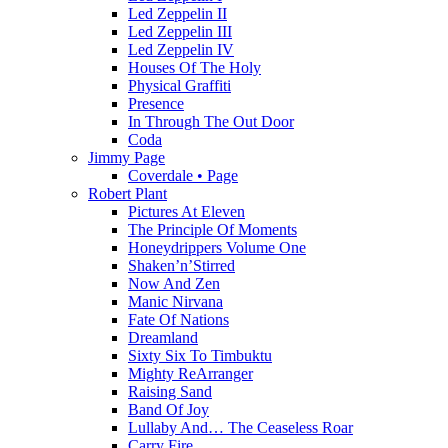
Led Zeppelin II
Led Zeppelin III
Led Zeppelin IV
Houses Of The Holy
Physical Graffiti
Presence
In Through The Out Door
Coda
Jimmy Page
Coverdale • Page
Robert Plant
Pictures At Eleven
The Principle Of Moments
Honeydrippers Volume One
Shaken’n’Stirred
Now And Zen
Manic Nirvana
Fate Of Nations
Dreamland
Sixty Six To Timbuktu
Mighty ReArranger
Raising Sand
Band Of Joy
Lullaby And… The Ceaseless Roar
Carry Fire