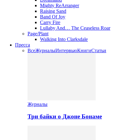
Mighty ReArranger
Raising Sand
Band Of Joy
Carry Fire
Lullaby And… The Ceaseless Roar
Page/Plant
Walking Into Clarksdale
Пресса
Все
Журналы
Интервью
Книги
Статьи
Журналы
Три байки о Джоне Бонаме