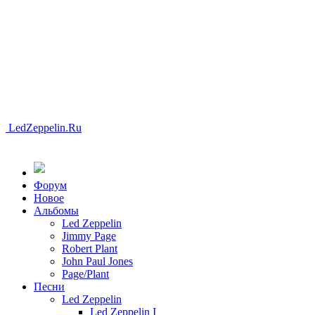
LedZeppelin.Ru
Форум
Новоe
Альбомы
Led Zeppelin
Jimmy Page
Robert Plant
John Paul Jones
Page/Plant
Песни
Led Zeppelin
Led Zeppelin I