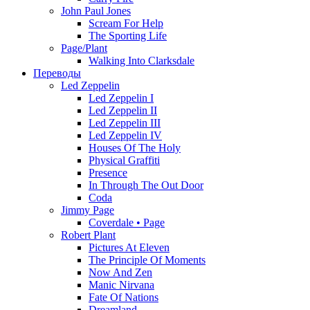
John Paul Jones
Scream For Help
The Sporting Life
Page/Plant
Walking Into Clarksdale
Переводы
Led Zeppelin
Led Zeppelin I
Led Zeppelin II
Led Zeppelin III
Led Zeppelin IV
Houses Of The Holy
Physical Graffiti
Presence
In Through The Out Door
Coda
Jimmy Page
Coverdale • Page
Robert Plant
Pictures At Eleven
The Principle Of Moments
Now And Zen
Manic Nirvana
Fate Of Nations
Dreamland