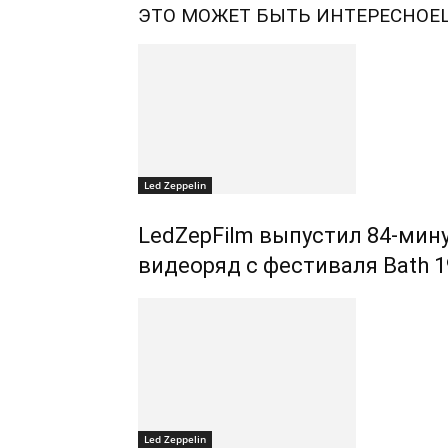
ЭТО МОЖЕТ БЫТЬ ИНТЕРЕСНО
Е
Led Zeppelin
LedZepFilm выпустил 84-ми
видеоряд с фестиваля Bath 1
Led Zeppelin