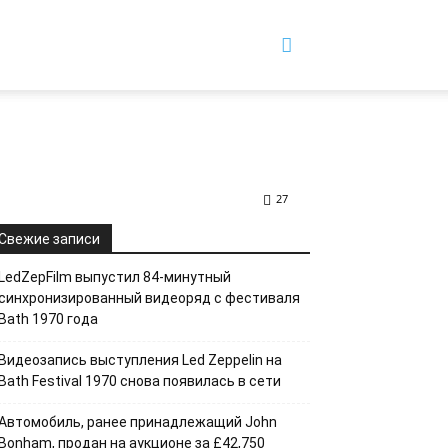
27
Свежие записи
LedZepFilm выпустил 84-минутный
синхронизированный видеоряд с фестиваля
Bath 1970 года
Видеозапись выступления Led Zeppelin на
Bath Festival 1970 снова появилась в сети
Автомобиль, ранее принадлежащий John
Bonham, продан на аукционе за £42,750