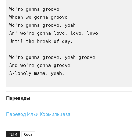
We're gonna groove

Whoah we gonna groove

We're gonna groove, yeah

An' we're gonna love, love, love 

Until the break of day.

We're gonna groove, yeah groove

And we're gonna groove

A-lonely mama, yeah.

Переводы
Перевод Ильи Кормильцева
ТЕГИ
Coda