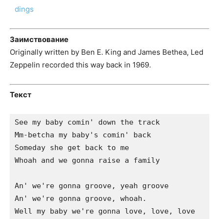
Заимствование
Originally written by Ben E. King and James Bethea, Led
Zeppelin recorded this way back in 1969.
Текст
See my baby comin' down the track

Mm-betcha my baby's comin' back

Someday she get back to me

Whoah and we gonna raise a family

An' we're gonna groove, yeah groove

An' we're gonna groove, whoah.

Well my baby we're gonna love, love, love
