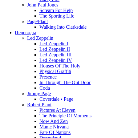
John Paul Jones
Scream For Help
The Sporting Life
Page/Plant
Walking Into Clarksdale
Переводы
Led Zeppelin
Led Zeppelin I
Led Zeppelin II
Led Zeppelin III
Led Zeppelin IV
Houses Of The Holy
Physical Graffiti
Presence
In Through The Out Door
Coda
Jimmy Page
Coverdale • Page
Robert Plant
Pictures At Eleven
The Principle Of Moments
Now And Zen
Manic Nirvana
Fate Of Nations
Dreamland