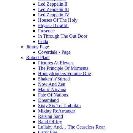
Led Zeppelin II
Led Zeppelin III
Led Zeppelin IV
Houses Of The Holy
Physical Graffiti
Presence
In Through The Out Door
Coda
Jimmy Page
Coverdale • Page
Robert Plant
Pictures At Eleven
The Principle Of Moments
Honeydrippers Volume One
Shaken’n’Stirred
Now And Zen
Manic Nirvana
Fate Of Nations
Dreamland
Sixty Six To Timbuktu
Mighty ReArranger
Raising Sand
Band Of Joy
Lullaby And… The Ceaseless Roar
Carry Fire