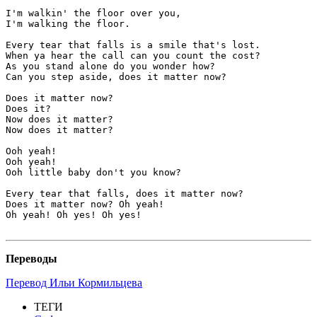
I'm walkin' the floor over you,

I'm walking the floor.  

Every tear that falls is a smile that's lost.

When ya hear the call can you count the cost?

As you stand alone do you wonder how?

Can you step aside, does it matter now?

Does it matter now?

Does it?

Now does it matter?

Now does it matter?

Ooh yeah!

Ooh yeah!

Ooh little baby don't you know?

Every tear that falls, does it matter now?

Does it matter now? Oh yeah!

Oh yeah! Oh yes! Oh yes!

Переводы
Перевод Ильи Кормильцева
ТЕГИ