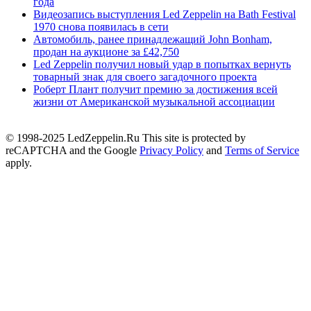
года
Видеозапись выступления Led Zeppelin на Bath Festival
1970 снова появилась в сети
Автомобиль, ранее принадлежащий John Bonham,
продан на аукционе за £42,750
Led Zeppelin получил новый удар в попытках вернуть
товарный знак для своего загадочного проекта
Роберт Плант получит премию за достижения всей
жизни от Американской музыкальной ассоциации
© 1998-2025 LedZeppelin.Ru This site is protected by
reCAPTCHA and the Google
Privacy Policy
and
Terms of Service
apply.