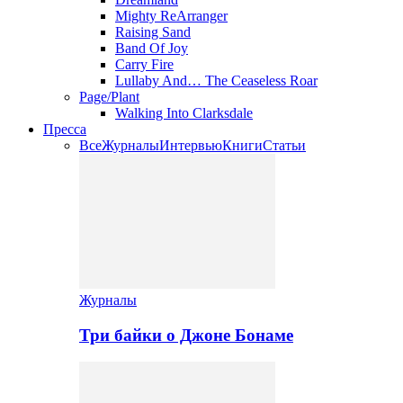
Mighty ReArranger
Raising Sand
Band Of Joy
Carry Fire
Lullaby And… The Ceaseless Roar
Page/Plant
Walking Into Clarksdale
Пресса
Все
Журналы
Интервью
Книги
Статьи
Журналы
Три байки о Джоне Бонаме