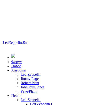
LedZeppelin.Ru
Форум
Новоe
Альбомы
Led Zeppelin
Jimmy Page
Robert Plant
John Paul Jones
Page/Plant
Песни
Led Zeppelin
Led Zeppelin I