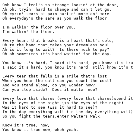
Ooh know I feel's so strange lookin' at the door,

Ah oh, tryin' hard to change and can't let go.

Oh cyrin' tears of pain hurtin' more an' more

Oh everyday's the same as you walk the floor.

I'm walkin' the floor over you, 

I'm walkin' the floor.

Every heart that breaks is a heart that's cold,

Oh to the hand that takes your dreamless soul.

Ah is it long to wait?  Is there much to pay?

Oh ah sometimes it's hard waitin' for the day.

You know it's hard, I said it's hard, you know it's tru
I said it's hard, you know it's hard, still know it’s t
Every tear that falls is a smile that's lost.

When you hear the call can you count the cost?

And you stand alone, do you wonder how?

Can you step aside?  Does it matter now?

Every love that shares (every love that shares)spend it
In the eyes of the night (in the eyes of the night)

Was it hard to see (was it hard to see)?

In the day everything will (in the day everything will)
So you fight the tears,enter Walters Walk.

Know it's true, now, 

You know it true now, whoh-yeah.
