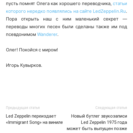
пусть помнят Олега как хорошего переводчика,
статьи
которого нередко появлялись на сайте LedZeppelin.Ru
.
Пора открыть наш с ним маленький секрет —
переводы многих песен были сделаны также им под
псевдонимом
Wanderer
.
Олег! Покойся с миром!
Игорь Кувырков.
Предыдущая статья
Следующая статья
Led Zeppelin переиздает
Новый бутлег звукозаписи
«Immigrant Song» на виниле
Led Zeppelin 1975 года
может быть выпущен позже