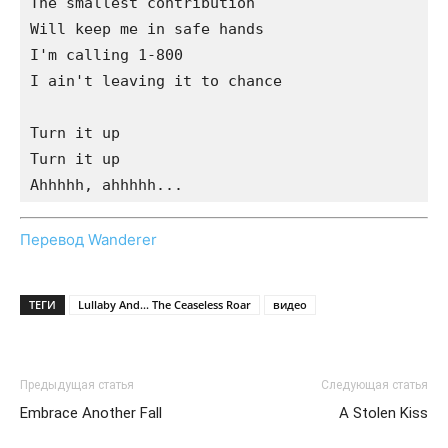
The smallest contribution

Will keep me in safe hands

I'm calling 1-800

I ain't leaving it to chance

Turn it up

Turn it up

Перевод Wanderer
ТЕГИ
Lullaby And... The Ceaseless Roar
видео
Предыдущая статья
Следующая статья
Embrace Another Fall
A Stolen Kiss