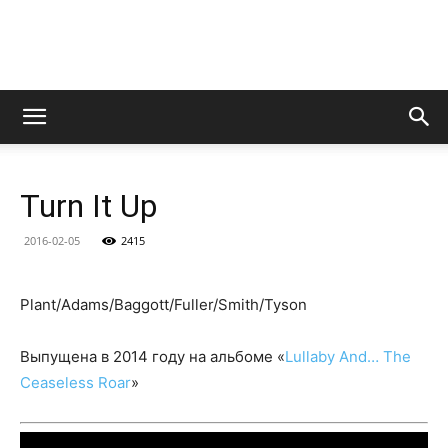
LedZeppelin.Ru
Turn It Up
2016-02-05
2415
Plant/Adams/Baggott/Fuller/Smith/Tyson
Выпущена в 2014 году на альбоме «
Lullaby And… The
Ceaseless Roar
»