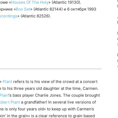
боме «
Houses Of The Holy
» (Atlantic 19130).
орнике «
Box Set
» (Atlantic 82144) и 6 октября 1993
ecordings
» (Atlantic 82526).
n»
Plant
refers to is his view of the crowd at a concert
e to his three years old daughter at the time, Carmen.
Plant
‘s bass player Charlie Jones. The couple brought
obert Plant
a grandfather! In several live versions of
he is only four years old» to keep up with Carmen’s
in’ in the grain» is a clear reference to grain based