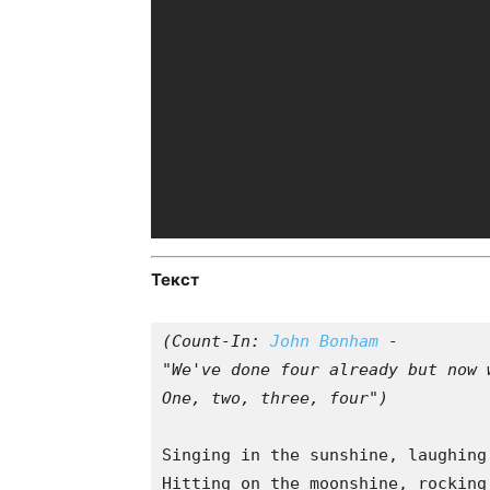
Текст
(Count-In: 
John Bonham
 - 

"We've done four already but now 
One, two, three, four")
Singing in the sunshine, laughing 
Hitting on the moonshine, rocking 