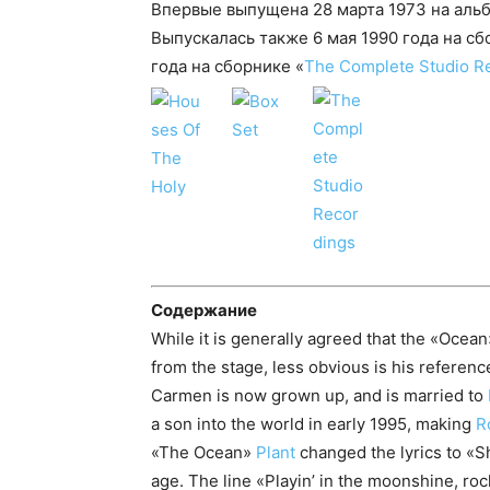
Впервые выпущена 28 марта 1973 на аль
Выпускалась также 6 мая 1990 года на сб
года на сборнике «
The Complete Studio R
Содержание
While it is generally agreed that the «Ocea
from the stage, less obvious is his referenc
Carmen is now grown up, and is married to
a son into the world in early 1995, making
R
«The Ocean»
Plant
changed the lyrics to «S
age. The line «Playin’ in the moonshine, rock