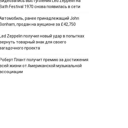
Видеозапись выступления Led Zeppelin на
Bath Festival 1970 снова появилась в сети
Автомобиль, ранее принадлежащий John
Bonham, продан на аукционе за £42,750
Led Zeppelin получил новый удар в попытках
вернуть товарный знак для своего
загадочного проекта
Роберт Плант получит премию за достижения
всей жизни от Американской музыкальной
ассоциации