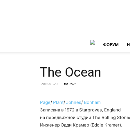
ФОРУМ
Н
The Ocean
2016-01-20
2523
Page
/
Plant
/
Johnes
/
Bonham
Записана в 1972 в Stargroves, England
на передвижной студии The Rolling Stones
Инженер Эдди Крамер (Eddie Kramer).