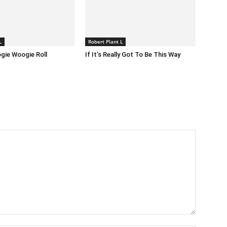
L
Robert Plant L
gie Woogie Roll
If It’s Really Got To Be This Way