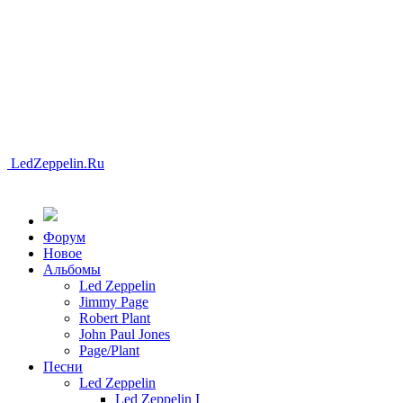
LedZeppelin.Ru
Форум
Новоe
Альбомы
Led Zeppelin
Jimmy Page
Robert Plant
John Paul Jones
Page/Plant
Песни
Led Zeppelin
Led Zeppelin I