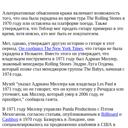
Альтернативные объяснения кражи включают возможность
того, что она была украдена во время тура The Rolling Stones в
1970 году или оставлена на платформе поезда. Также
утверждается, что Тейлор мог продать гитару примерно в это
время, хотя неясно, кто мог быть ее покупателем.
Мет, однако, утверждает другую историю о гитаре в этот
период.
Он сообщил The New York Times
, что гитара не была
украдена в Нелькоте. Вместо этого он утверждает, что
владельцем инструмента в 1971 году был Адриан Миллер,
знакомый менеджера Rolling Stones Эндрю Луга Олдема,
который позже стал менеджером группы The Babys, начиная с
1974 года.
Музей “указал Адриана Миллера как владельца Les Paul в
1971 году, но не говорит, что он купил гитару у Ричардса или
уточняет, как Миллер, который умер в 2006 году, ее
приобрел,” сообщила газета.
В 1971 году Миллер управлял Panda Productions с Пэтом
Мехиганом, согласно статьям, опубликованным в
Billboard
и
Cashbox
в 1970 году. Базируясь в Лондоне, они
специализировались на продвижении альбомов в США в