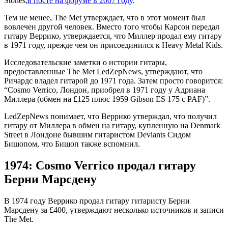
Stones,
в посте на форуме в 2007 году
.
Тем не менее, The Met утверждает, что в этот момент был
вовлечен другой человек. Вместо того чтобы Карсон передал
гитару Веррико, утверждается, что Миллер продал ему гитару
в 1971 году, прежде чем он присоединился к Heavy Metal Kids.
Исследовательские заметки о истории гитары,
предоставленные The Met LedZepNews, утверждают, что
Ричардс владел гитарой до 1971 года. Затем просто говорится:
“Cosmo Verrico, Лондон, приобрел в 1971 году у Адриана
Миллера (обмен на £125 плюс 1959 Gibson ES 175 с PAF)”.
LedZepNews понимает, что Веррико утверждал, что получил
гитару от Миллера в обмен на гитару, купленную на Denmark
Street в Лондоне бывшим гитаристом Deviants Сидом
Бишопом, что Бишоп также вспомнил.
1974: Cosmo Verrico продал гитару
Берни Марсдену
В 1974 году Веррико продал гитару гитаристу Берни
Марсдену за £400, утверждают несколько источников и записи
The Met.