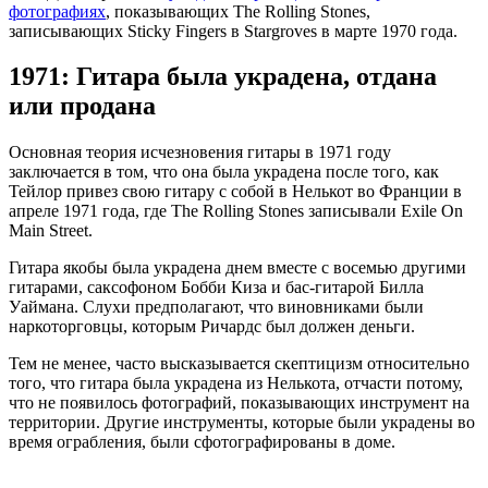
фотографиях
, показывающих The Rolling Stones,
записывающих Sticky Fingers в Stargroves в марте 1970 года.
1971: Гитара была украдена, отдана
или продана
Основная теория исчезновения гитары в 1971 году
заключается в том, что она была украдена после того, как
Тейлор привез свою гитару с собой в Нелькот во Франции в
апреле 1971 года, где The Rolling Stones записывали Exile On
Main Street.
Гитара якобы была украдена днем вместе с восемью другими
гитарами, саксофоном Бобби Киза и бас-гитарой Билла
Уаймана. Слухи предполагают, что виновниками были
наркоторговцы, которым Ричардс был должен деньги.
Тем не менее, часто высказывается скептицизм относительно
того, что гитара была украдена из Нелькота, отчасти потому,
что не появилось фотографий, показывающих инструмент на
территории. Другие инструменты, которые были украдены во
время ограбления, были сфотографированы в доме.