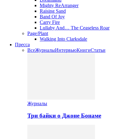
Mighty ReArranger
Raising Sand
Band Of Joy
Carry Fire
Lullaby And… The Ceaseless Roar
Page/Plant
Walking Into Clarksdale
Пресса
Все
Журналы
Интервью
Книги
Статьи
Журналы
Три байки о Джоне Бонаме