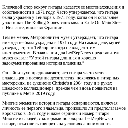
Ключевой спор вокруг гитары касается ее местонахождения и
собственности в 1971 году. Часто утверждается, что гитара
была украдена у Тейлора в 1971 году, когда он и остальные
участники The Rolling Stones записывали Exile On Main Street
в Нелькоте, вилле во Франции.
Тем не менее, Метрополитен-музей утверждает, что гитара
никогда не была украдена в 1971 году. На самом деле, музей
утверждает, что Тейлор никогда не владел этим
инструментом. В заявлении для LedZepNews представитель
музея сказал: “У этой гитары длинная и хорошо
задокументированная история владения.”
Онлайн-слухи предполагают, что гитара часто меняла
владельцев в последние десятилетия, появляясь в гитарных
мастерских, на аукционе Christie’s в 2004 году и в руках
шведского коллекционера, прежде чем вновь появиться на
публике в Мет в 2019 году.
Многие элементы истории гитары оспариваются, включая
личность ее первого владельца, произошло ли предполагаемое
воровство в 1971 году и даже серийный номер гитары.
Многие из людей, с которыми поговорил LedZepNews о
гитаре, отказались говорить на условиях анонимности.