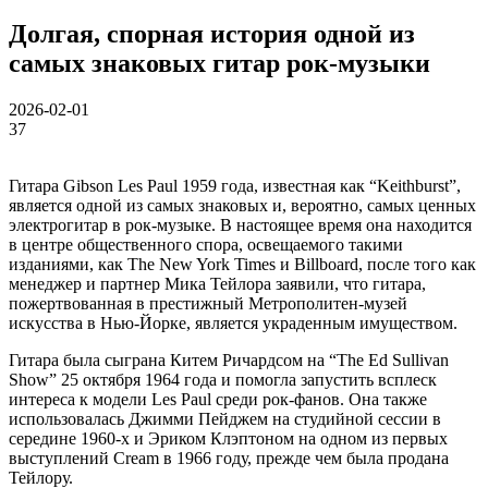
Долгая, спорная история одной из
самых знаковых гитар рок-музыки
2026-02-01
37
Гитара Gibson Les Paul 1959 года, известная как “Keithburst”,
является одной из самых знаковых и, вероятно, самых ценных
электрогитар в рок-музыке. В настоящее время она находится
в центре общественного спора, освещаемого такими
изданиями, как The New York Times и Billboard, после того как
менеджер и партнер Мика Тейлора заявили, что гитара,
пожертвованная в престижный Метрополитен-музей
искусства в Нью-Йорке, является украденным имуществом.
Гитара была сыграна Китем Ричардсом на “The Ed Sullivan
Show” 25 октября 1964 года и помогла запустить всплеск
интереса к модели Les Paul среди рок-фанов. Она также
использовалась Джимми Пейджем на студийной сессии в
середине 1960-х и Эриком Клэптоном на одном из первых
выступлений Cream в 1966 году, прежде чем была продана
Тейлору.