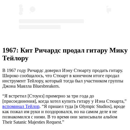
1967: Кит Ричардс продал гитару Мику
Тейлору
В 1967 году Ричардс доверил Иэну Стюарту продать гитару.
Широко сообщалось, что Стюарт в конечном итоге продал
инструмент Тейлору, который тогда был участником группы
Джона Маялла Bluesbreakers.
“Я встретил [Стоунз] примерно за три года до
[присоединения], когда хотел купить гитару у Иэна Стюарта,”
вспоминал Тейлор
. “Я пришел туда [в Olympic Studios], вроде
как пожал им руки и поздоровался, но на самом деле я не
познакомился с ними. В то время они записывали альбом
Their Satanic Majesties Request.”