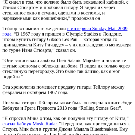
“Я сидел в том, что должно было быть вокальной кабиной, с
Иэном Стюартом и пробовал гитару. Я видел их через
стеклянное окно в студии, одетыми в костюмы, и
наряженными как волшебники,” продолжал он.
Тейлор вспомнил те же детали
в интервью Sunday Mail 2009
года
. “В 1967 году я пришел в Olympic Studios в Лондоне,
чтобы купить гитару Gibson Les Paul – которая когда-то
принадлежала Киту Ричардсу – у их шотландского менеджера
по турне Иэна Стюарта,” сказал он.
“Они записывали альбом Their Satanic Majesties и носили те
глупые костюмы с обложки альбома. Я видел их только через
стеклянную перегородку. Это было так близко, как я мог
подойти.”
Эта хронология помещает продажу гитары Тейлору между
февралем и октябрем 1967 года.
Покупка гитары Тейлором также была освещена в книге Энди
Бабиука и Грега Превоста 2013 года “Rolling Stones Gear”.
“Я спросил Мика о том, как он получил эту гитару от Кита,”
сказал Бабиук Music Radar
. “Перед тем, как присоединиться к
Стоунз, Мик был в группе Джона Маялла Bluesbreakers. Ему
нужно было играть на Les Paul, чтобы имитировать