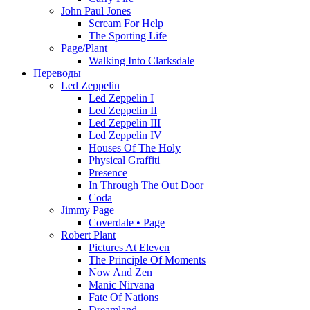
John Paul Jones
Scream For Help
The Sporting Life
Page/Plant
Walking Into Clarksdale
Переводы
Led Zeppelin
Led Zeppelin I
Led Zeppelin II
Led Zeppelin III
Led Zeppelin IV
Houses Of The Holy
Physical Graffiti
Presence
In Through The Out Door
Coda
Jimmy Page
Coverdale • Page
Robert Plant
Pictures At Eleven
The Principle Of Moments
Now And Zen
Manic Nirvana
Fate Of Nations
Dreamland