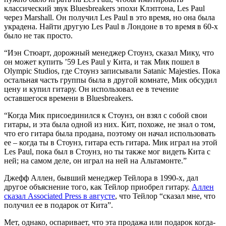
классический звук Bluesbreakers эпохи Клэптона, Les Paul
через Marshall. Он получил Les Paul в это время, но она была
украдена. Найти другую Les Paul в Лондоне в то время в 60-х
было не так просто.
“Иэн Стюарт, дорожный менеджер Стоунз, сказал Мику, что
он может купить ’59 Les Paul у Кита, и так Мик пошел в
Olympic Studios, где Стоунз записывали Satanic Majesties. Пока
остальная часть группы была в другой комнате, Мик обсудил
цену и купил гитару. Он использовал ее в течение
оставшегося времени в Bluesbreakers.
“Когда Мик присоединился к Стоунз, он взял с собой свои
гитары, и эта была одной из них. Кит, похоже, не знал о том,
что его гитара была продана, поэтому он начал использовать
ее – когда ты в Стоунз, гитара есть гитара. Мик играл на этой
Les Paul, пока был в Стоунз, но ты также мог видеть Кита с
ней; на самом деле, он играл на ней на Альтамонте.”
Джефф Аллен, бывший менеджер Тейлора в 1990-х, дал
другое объяснение того, как Тейлор приобрел гитару.
Аллен
сказал Associated Press в августе
, что Тейлор “сказал мне, что
получил ее в подарок от Кита”.
Мет, однако, оспаривает, что эта продажа или подарок когда-