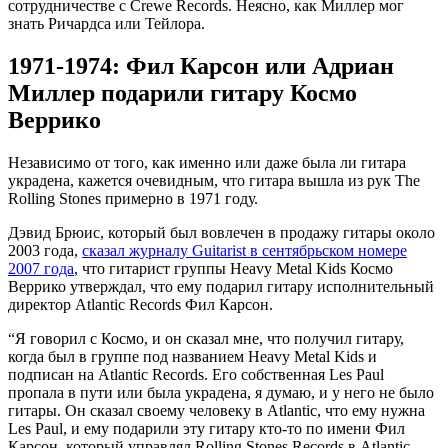
сотрудничестве с Crewe Records. Неясно, как Миллер мог
знать Ричардса или Тейлора.
1971-1974: Фил Карсон или Адриан
Миллер подарили гитару Космо
Веррико
Независимо от того, как именно или даже была ли гитара
украдена, кажется очевидным, что гитара вышла из рук The
Rolling Stones примерно в 1971 году.
Дэвид Брюис, который был вовлечен в продажу гитары около
2003 года,
сказал журналу Guitarist в сентябрьском номере
2007 года
, что гитарист группы Heavy Metal Kids Космо
Веррико утверждал, что ему подарил гитару исполнительный
директор Atlantic Records Фил Карсон.
“Я говорил с Космо, и он сказал мне, что получил гитару,
когда был в группе под названием Heavy Metal Kids и
подписан на Atlantic Records. Его собственная Les Paul
пропала в пути или была украдена, я думаю, и у него не было
гитары. Он сказал своему человеку в Atlantic, что ему нужна
Les Paul, и ему подарили эту гитару кто-то по имени Фил
Карсон, который управлял Rolling Stones Records в Atlantic.