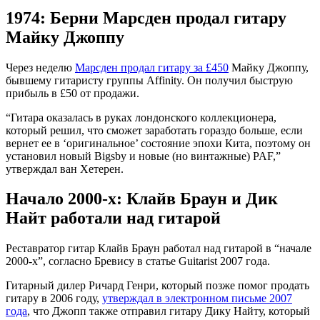
1974: Берни Марсден продал гитару
Майку Джоппу
Через неделю
Марсден продал гитару за £450
Майку Джоппу,
бывшему гитаристу группы Affinity. Он получил быструю
прибыль в £50 от продажи.
“Гитара оказалась в руках лондонского коллекционера,
который решил, что сможет заработать гораздо больше, если
вернет ее в ‘оригинальное’ состояние эпохи Кита, поэтому он
установил новый Bigsby и новые (но винтажные) PAF,”
утверждал ван Хетерен.
Начало 2000-х: Клайв Браун и Дик
Найт работали над гитарой
Реставратор гитар Клайв Браун работал над гитарой в “начале
2000-х”, согласно Бревису в статье Guitarist 2007 года.
Гитарный дилер Ричард Генри, который позже помог продать
гитару в 2006 году,
утверждал в электронном письме 2007
года
, что Джопп также отправил гитару Дику Найту, который