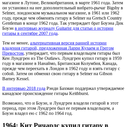
магазине в Лутоне, Великобритания, в марте 1961 года. Затем
он установил на нее дополнительный вибрато-рычаг Bigsby в
Selmer, лондонском музыкальном магазине, в 1961 или 1962
году, прежде чем обменять гитару в Selmer на Gretsch Country
Gentleman в конце 1962 года. Так утверждает брат Боуэна Дик
Боуэн
в интервью журналу Guitarist для статьи о истории
гитары в сентябре 2007 года
.
Тем не менее,
альтернативная версия ранней истории
владения гитарой, предложенная Ларри Кулаем и Грегом
Превостом
, утверждает, что первым владельцем гитары был
Кен Лундгрен из The Outlaws. Лундгрен купил гитару в 1959
году в магазине в Нанаймо, Британская Колумбия, Канада,
прежде чем переехать в Лондон в 1962 году и взять гитару с
собой. Затем он обменял свою гитару в Selmer на Gibson
Barney Kessel.
В интервью 2018 года
Рэнди Бахман поддержал утверждаемое
канадское происхождение гитары Keithburst.
Возможно, что и Боуэн, и Лундгрен владели гитарой в этот
период, при этом Лундгрен был ее первым владельцем, а
Боуэн владел ею с 1962 по 1964 год.
1964: Кит Ричардс купил гитару в