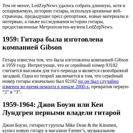
Тем не менее, LedZepNews удалось собрать длинную, хотя и
оспариваемую, историю гитары, используя архивные веб-
страницы, предыдущие пресс-репортажи, новые материалы и
интервью, а также исследования истории гитары,
предоставленные Метрополитен-музеем LedZepNews.
1959: Гитара была изготовлена
компанией Gibson
Гитара известна тем, что была изготовлена компанией Gibson
в 1959 году. Интригующе, что ее серийный номер 93182
считается высоким для того периода и является своеобразной
загадкой. Одна из теорий заключается в том, что серийный
номер гитары изначально был 92182
но он был случайно
изменен во время ремонта в начале 2000-х
, превратив первую
“2” в “3”.
1959-1964: Джон Боуэн или Кен
Лундгрен первыми владели гитарой
Джон Боуэн, гитарист группы Mike Dean & the Kinsmen,
купил новую гитару в магазине Farmer’s, музыкальном