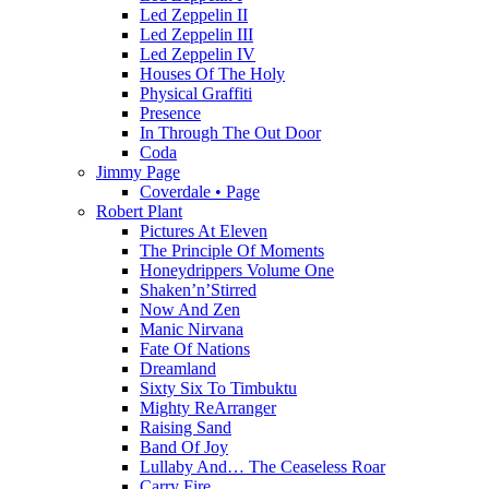
Led Zeppelin II
Led Zeppelin III
Led Zeppelin IV
Houses Of The Holy
Physical Graffiti
Presence
In Through The Out Door
Coda
Jimmy Page
Coverdale • Page
Robert Plant
Pictures At Eleven
The Principle Of Moments
Honeydrippers Volume One
Shaken’n’Stirred
Now And Zen
Manic Nirvana
Fate Of Nations
Dreamland
Sixty Six To Timbuktu
Mighty ReArranger
Raising Sand
Band Of Joy
Lullaby And… The Ceaseless Roar
Carry Fire