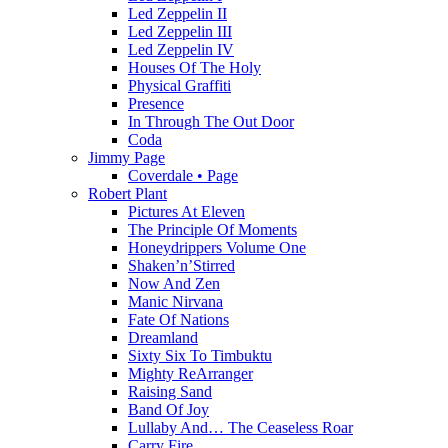
Led Zeppelin II
Led Zeppelin III
Led Zeppelin IV
Houses Of The Holy
Physical Graffiti
Presence
In Through The Out Door
Coda
Jimmy Page
Coverdale • Page
Robert Plant
Pictures At Eleven
The Principle Of Moments
Honeydrippers Volume One
Shaken’n’Stirred
Now And Zen
Manic Nirvana
Fate Of Nations
Dreamland
Sixty Six To Timbuktu
Mighty ReArranger
Raising Sand
Band Of Joy
Lullaby And… The Ceaseless Roar
Carry Fire