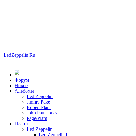
LedZeppelin.Ru
Форум
Новоe
Альбомы
Led Zeppelin
Jimmy Page
Robert Plant
John Paul Jones
Page/Plant
Песни
Led Zeppelin
Led Zeppelin I