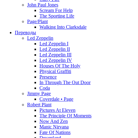
John Paul Jones
Scream For Help
The Sporting Life
Page/Plant
Walking Into Clarksdale
Переводы
Led Zeppelin
Led Zeppelin I
Led Zeppelin II
Led Zeppelin III
Led Zeppelin IV
Houses Of The Holy
Physical Graffiti
Presence
In Through The Out Door
Coda
Jimmy Page
Coverdale • Page
Robert Plant
Pictures At Eleven
The Principle Of Moments
Now And Zen
Manic Nirvana
Fate Of Nations
Dreamland