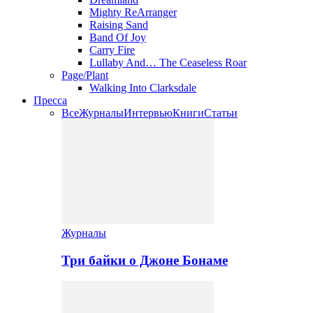
Mighty ReArranger
Raising Sand
Band Of Joy
Carry Fire
Lullaby And… The Ceaseless Roar
Page/Plant
Walking Into Clarksdale
Пресса
Все
Журналы
Интервью
Книги
Статьи
Журналы
Три байки о Джоне Бонаме