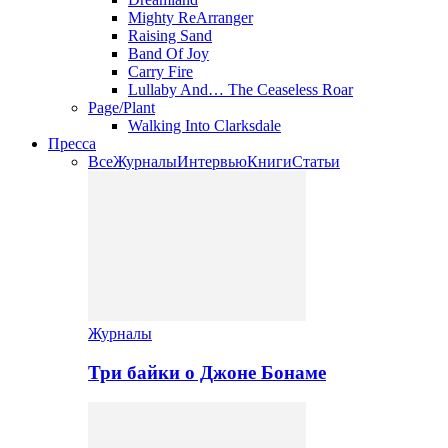
Mighty ReArranger
Raising Sand
Band Of Joy
Carry Fire
Lullaby And… The Ceaseless Roar
Page/Plant
Walking Into Clarksdale
Пресса
Все
Журналы
Интервью
Книги
Статьи
Журналы
Три байки о Джоне Бонаме