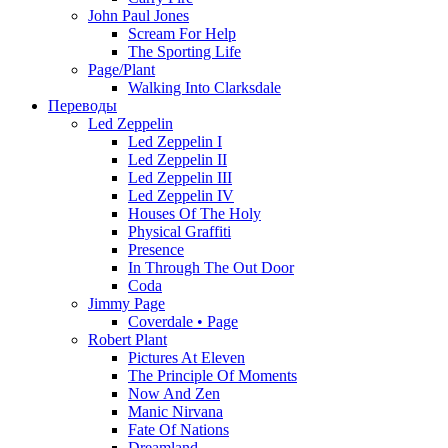
John Paul Jones
Scream For Help
The Sporting Life
Page/Plant
Walking Into Clarksdale
Переводы
Led Zeppelin
Led Zeppelin I
Led Zeppelin II
Led Zeppelin III
Led Zeppelin IV
Houses Of The Holy
Physical Graffiti
Presence
In Through The Out Door
Coda
Jimmy Page
Coverdale • Page
Robert Plant
Pictures At Eleven
The Principle Of Moments
Now And Zen
Manic Nirvana
Fate Of Nations
Dreamland