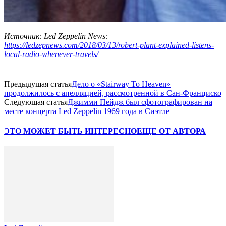
Источник: Led Zeppelin News:
https://ledzepnews.com/2018/03/13/robert-plant-explained-listens-
local-radio-whenever-travels/
Предыдущая статья
Дело о «Stairway To Heaven»
продолжилось с апелляцией, рассмотренной в Сан-Франциско
Следующая статья
Джимми Пейдж был сфотографирован на
месте концерта Led Zeppelin 1969 года в Сиэтле
ЭТО МОЖЕТ БЫТЬ ИНТЕРЕСНО
ЕЩЕ ОТ АВТОРА