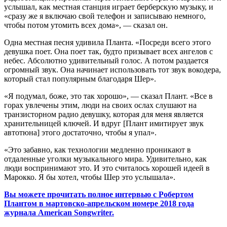
услышал, как местная станция играет берберскую музыку, и
«сразу же я включаю свой телефон и записываю немного,
чтобы потом утомить всех дома», — сказал он.
Одна местная песня удивила Планта. «Посреди всего этого
девушка поет. Она поет так, будто призывает всех ангелов с
небес. Абсолютно удивительный голос. А потом раздается
огромный звук. Она начинает использовать тот звук вокодера,
который стал популярным благодаря Шер».
«Я подумал, боже, это так хорошо», — сказал Плант. «Все в
горах увлечены этим, люди на своих ослах слушают на
транзисторном радио девушку, которая для меня является
хранительницей ключей. И вдруг [Плант имитирует звук
автотюна] этого достаточно, чтобы я упал».
«Это забавно, как технологии медленно проникают в
отдаленные уголки музыкального мира. Удивительно, как
люди воспринимают это. И это считалось хорошей идеей в
Марокко. Я бы хотел, чтобы Шер это услышала».
Вы можете прочитать полное интервью с Робертом
Плантом в мартовско-апрельском номере 2018 года
журнала American Songwriter.