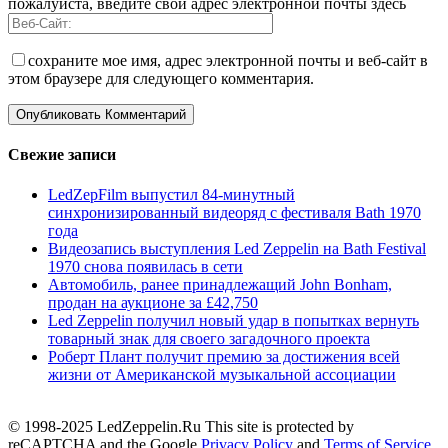
пожалуйста, введите свой адрес электронной почты здесь
сохраните мое имя, адрес электронной почты и веб-сайт в
этом браузере для следующего комментария.
Свежие записи
LedZepFilm выпустил 84-минутный
синхронизированный видеоряд с фестиваля Bath 1970
года
Видеозапись выступления Led Zeppelin на Bath Festival
1970 снова появилась в сети
Автомобиль, ранее принадлежащий John Bonham,
продан на аукционе за £42,750
Led Zeppelin получил новый удар в попытках вернуть
товарный знак для своего загадочного проекта
Роберт Плант получит премию за достижения всей
жизни от Американской музыкальной ассоциации
© 1998-2025 LedZeppelin.Ru This site is protected by
reCAPTCHA and the Google
Privacy Policy
and
Terms of Service