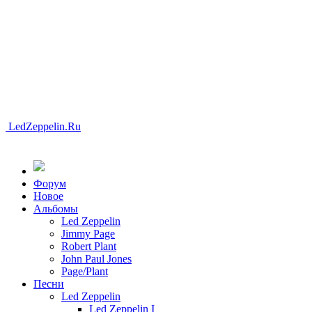
LedZeppelin.Ru
Форум
Новоe
Альбомы
Led Zeppelin
Jimmy Page
Robert Plant
John Paul Jones
Page/Plant
Песни
Led Zeppelin
Led Zeppelin I