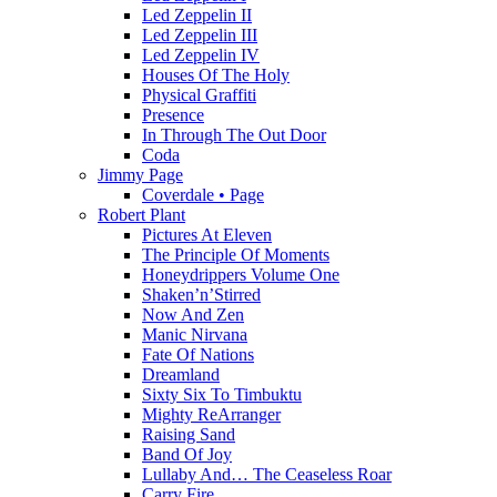
Led Zeppelin II
Led Zeppelin III
Led Zeppelin IV
Houses Of The Holy
Physical Graffiti
Presence
In Through The Out Door
Coda
Jimmy Page
Coverdale • Page
Robert Plant
Pictures At Eleven
The Principle Of Moments
Honeydrippers Volume One
Shaken’n’Stirred
Now And Zen
Manic Nirvana
Fate Of Nations
Dreamland
Sixty Six To Timbuktu
Mighty ReArranger
Raising Sand
Band Of Joy
Lullaby And… The Ceaseless Roar
Carry Fire