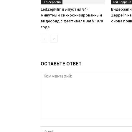
Led Zeppelin
Led Zeppelin
LedZepFilm выпустил 84-
Видеозапи
минутный синхронизированный
Zeppelin на
видеоряд с фестиваля Bath 1970
снова появ
года
ОСТАВЬТЕ ОТВЕТ