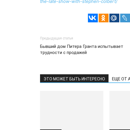
the-late-show-with-stephen-colbert/
Предыдущая статья
Бывший дом Питера Гранта испытывает
трудности с продажей
ЭТО МОЖЕТ БЫТЬ ИНТЕРЕСНО
ЕЩЕ ОТ 