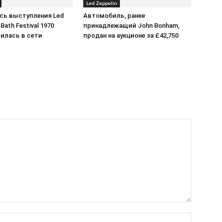
Led Zeppelin
сь выступления Led
Автомобиль, ранее
 Bath Festival 1970
принадлежащий John Bonham,
илась в сети
продан на аукционе за £42,750