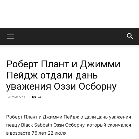
LedZeppelin.Ru
Роберт Плант и Джимми
Пейдж отдали дань
уважения Оззи Осборну
2025-07-23
24
Роберт Плант и Джимми Пейдж отдали дань уважения
певцу Black Sabbath Оззи Осборну, который скончался
в возрасте 76 лет 22 июля.