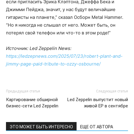
если пригласить Эрика Клэптона, Джеффа Бека и
Джимми Пейджа, значит, у нас будут величайшие
гитаристы на планете,” сказал Осборн Metal Hammer.
“Но я никогда не слышал от него. Может быть, он
потерял свой телефон или что-то в этом роде!”
Источник: Led Zeppelin News:
https://ledzepnews.com/2025/07/23/robert-plant-and-
jimmy-page-paid-tribute-to-ozzy-osbourne/
Предыдущая статья
Следующая статья
Картирование обширной
Led Zeppelin выпустит новый
бизнес-сети Led Zeppelin
живой EP в сентябре
ЭТО МОЖЕТ БЫТЬ ИНТЕРЕСНО
ЕЩЕ ОТ АВТОРА