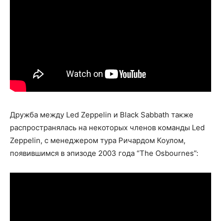
Дружба между Led Zeppelin и Black Sabbath также
распространялась на некоторых членов команды Led
Zeppelin, с менеджером тура Ричардом Коулом,
появившимся в эпизоде 2003 года “The Osbournes”: