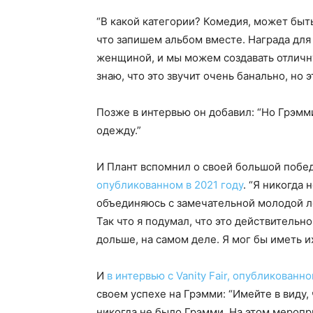
“В какой категории? Комедия, может быть
что запишем альбом вместе. Награда для м
женщиной, и мы можем создавать отличн
знаю, что это звучит очень банально, но э
Позже в интервью он добавил: “Но Грэмм
одежду.”
И Плант вспомнил о своей большой побе
опубликованном в 2021 году
. “Я никогда 
объединяюсь с замечательной молодой л
Так что я подумал, что это действительно
дольше, на самом деле. Я мог бы иметь и
И
в интервью с Vanity Fair, опубликованн
своем успехе на Грэмми: “Имейте в виду, 
никогда не было Грэмми. На этом меропри