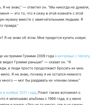
. Я не знаю,” — ответил он. “Мы никогда не думали,
еня — это то, что я сижу в этой комнате с этой
ую музыку вместе с замечательными людьми. Я
то правда.”
и? Я не знаю об этом. Мне придется купить новую
де на премии Грэмми 2009 года
в интервью с Variety,
не видел Грэмми раньше!” — сказал он. “Я
еди, и люди просто продолжают бросать их мне.
 мило. Я не знаю, почему я не остался немного
х много — мог бы раздавать их членам семьи.”
ом в ноябре 2021 года
, Плант также вспомнил о
что я записываю альбомы с 1966 года, и у меня
ятии я думал: «Это не то место, где я на самом