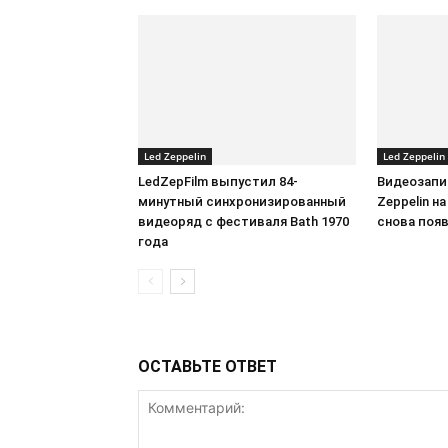
Led Zeppelin
Led Zeppelin
LedZepFilm выпустил 84-
Видеозапи
минутный синхронизированный
Zeppelin на
видеоряд с фестиваля Bath 1970
снова появ
года
ОСТАВЬТЕ ОТВЕТ