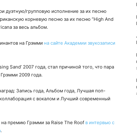
ри дуэтную/групповую исполнение за их песню
ериканскую корневую песню за их песню “High And
cana за весь альбом.
минантов на Грэмми
на сайте Академии звукозаписи
ing Sand’ 2007 года, стал причиной того, что пара
 Грэмми 2009 года.
наград: Запись года, Альбом года, Лучшая поп-
-коллаборация с вокалом и Лучший современный
ы на премию Грэмми за Raise The Roof
в интервью с
а
.