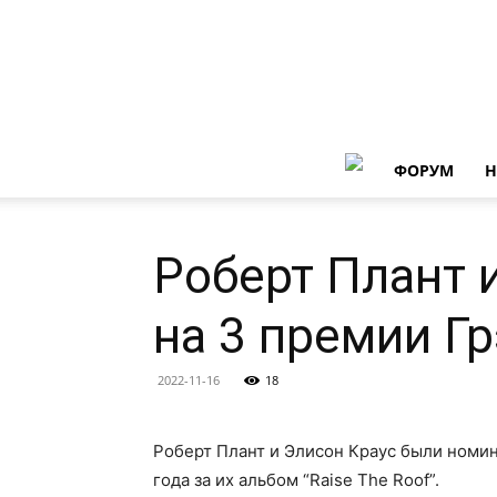
ФОРУМ
Н
Роберт Плант 
на 3 премии Г
2022-11-16
18
Роберт Плант и Элисон Краус были номи
года за их альбом “Raise The Roof”.