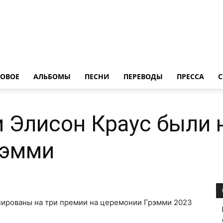
LedZeppelin.Ru
ОВОE
АЛЬБОМЫ
ПЕСНИ
ПЕРЕВОДЫ
ПРЕССА
С
и Элисон Краус были
рэмми
нированы на три премии на церемонии Грэмми 2023