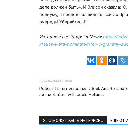
деле должен быть». И Элисон сказала: ‘О,
подиуму, я продолжал видеть, как Coldpla
очередь! Убирайтесь!’”
Источник: Led Zeppelin News:
https://led
krauss-were-nominated-for-3-grammy-awa
Предыдущая статья
Роберт Плант исполнил «Rock And Roll» на 3
летии «Later… with Jools Holland»
ЭТО МОЖЕТ БЫТЬ ИНТЕРЕСНО
ЕЩЕ ОТ 