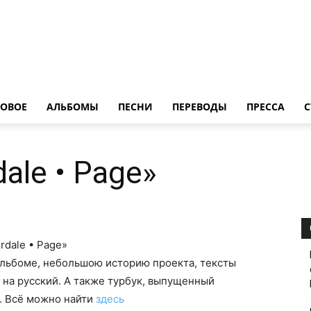
LedZeppelin.Ru
ОВОE
АЛЬБОМЫ
ПЕСНИ
ПЕРЕВОДЫ
ПРЕССА
С
ale • Page»
dale • Page»
льбоме, небольшою историю проекта, тексты
 на русский. А также турбук, выпущенный
. Всё можно найти
здесь