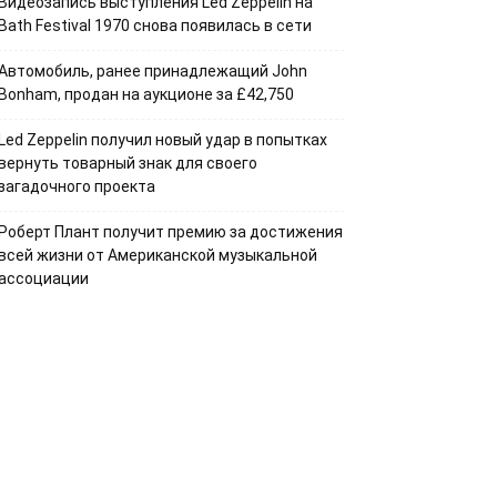
Видеозапись выступления Led Zeppelin на
Bath Festival 1970 снова появилась в сети
Автомобиль, ранее принадлежащий John
Bonham, продан на аукционе за £42,750
Led Zeppelin получил новый удар в попытках
вернуть товарный знак для своего
загадочного проекта
Роберт Плант получит премию за достижения
всей жизни от Американской музыкальной
ассоциации