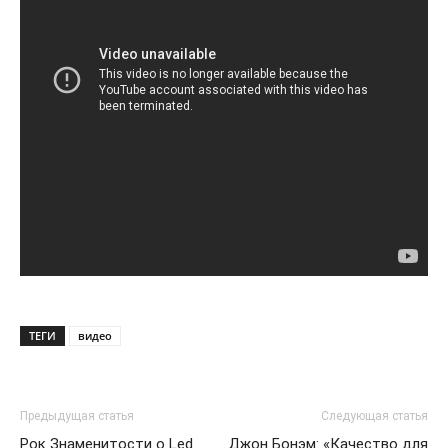
ТЕГИ
видео
Предыдущая статья
Следующая статья
Рок Знаменитости о Led
Джон Бонэм: «Качество для