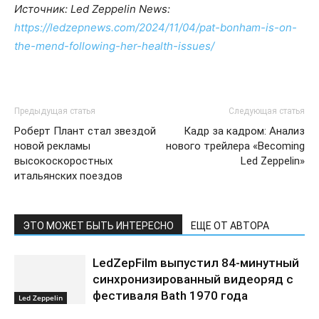
Источник: Led Zeppelin News:
https://ledzepnews.com/2024/11/04/pat-bonham-is-on-
the-mend-following-her-health-issues/
Предыдущая статья
Следующая статья
Роберт Плант стал звездой
Кадр за кадром: Анализ
новой рекламы
нового трейлера «Becoming
высокоскоростных
Led Zeppelin»
итальянских поездов
ЭТО МОЖЕТ БЫТЬ ИНТЕРЕСНО
ЕЩЕ ОТ АВТОРА
LedZepFilm выпустил 84-минутный
синхронизированный видеоряд с
фестиваля Bath 1970 года
Led Zeppelin