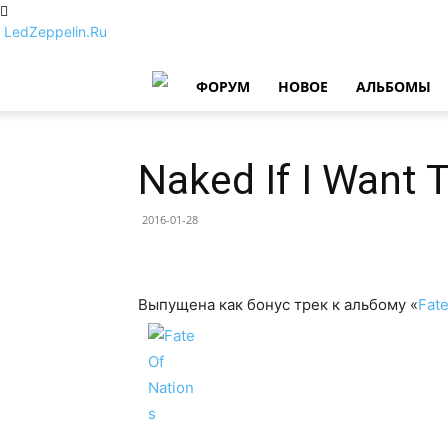
LedZeppelin.Ru
ФОРУМ
НОВОE
АЛЬБОМЫ
Naked If I Want 
2016-01-28
Выпущена как бонус трек к альбому «
Fate