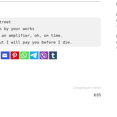
reet

 by your works

 an amplifier, oh, on time.

Следующая статья
8:05