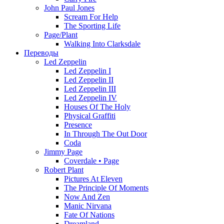
John Paul Jones
Scream For Help
The Sporting Life
Page/Plant
Walking Into Clarksdale
Переводы
Led Zeppelin
Led Zeppelin I
Led Zeppelin II
Led Zeppelin III
Led Zeppelin IV
Houses Of The Holy
Physical Graffiti
Presence
In Through The Out Door
Coda
Jimmy Page
Coverdale • Page
Robert Plant
Pictures At Eleven
The Principle Of Moments
Now And Zen
Manic Nirvana
Fate Of Nations
Dreamland