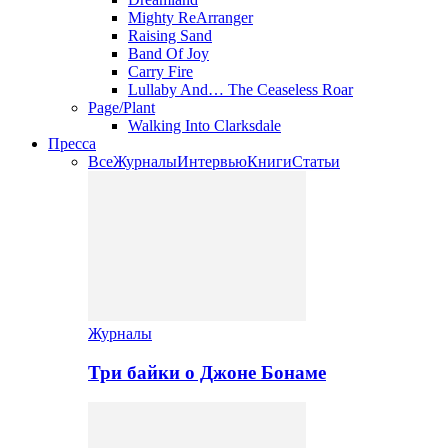
Mighty ReArranger
Raising Sand
Band Of Joy
Carry Fire
Lullaby And… The Ceaseless Roar
Page/Plant
Walking Into Clarksdale
Пресса
Все
Журналы
Интервью
Книги
Статьи
Журналы
Три байки о Джоне Бонаме