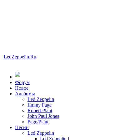
LedZeppelin.Ru
Форум
Новоe
Альбомы
Led Zeppelin
Jimmy Page
Robert Plant
John Paul Jones
Page/Plant
Песни
Led Zeppelin
Led Zeppelin I