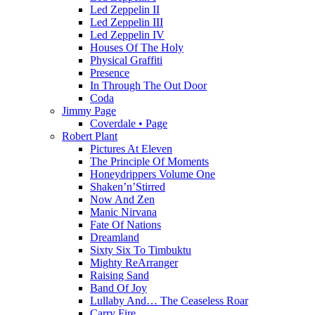
Led Zeppelin II
Led Zeppelin III
Led Zeppelin IV
Houses Of The Holy
Physical Graffiti
Presence
In Through The Out Door
Coda
Jimmy Page
Coverdale • Page
Robert Plant
Pictures At Eleven
The Principle Of Moments
Honeydrippers Volume One
Shaken’n’Stirred
Now And Zen
Manic Nirvana
Fate Of Nations
Dreamland
Sixty Six To Timbuktu
Mighty ReArranger
Raising Sand
Band Of Joy
Lullaby And… The Ceaseless Roar
Carry Fire