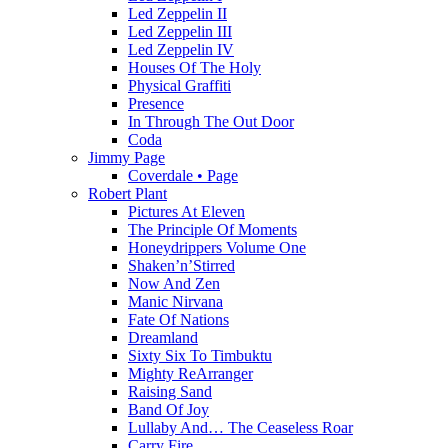
Led Zeppelin II
Led Zeppelin III
Led Zeppelin IV
Houses Of The Holy
Physical Graffiti
Presence
In Through The Out Door
Coda
Jimmy Page
Coverdale • Page
Robert Plant
Pictures At Eleven
The Principle Of Moments
Honeydrippers Volume One
Shaken’n’Stirred
Now And Zen
Manic Nirvana
Fate Of Nations
Dreamland
Sixty Six To Timbuktu
Mighty ReArranger
Raising Sand
Band Of Joy
Lullaby And… The Ceaseless Roar
Carry Fire