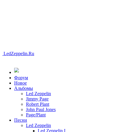
LedZeppelin.Ru
Форум
Новоe
Альбомы
Led Zeppelin
Jimmy Page
Robert Plant
John Paul Jones
Page/Plant
Песни
Led Zeppelin
Led Zeppelin I