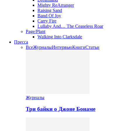
Mighty ReArranger
Raising Sand
Band Of Joy
Carry Fire
Lullaby And… The Ceaseless Roar
Page/Plant
Walking Into Clarksdale
Пресса
Все
Журналы
Интервью
Книги
Статьи
Журналы
Три байки о Джоне Бонаме