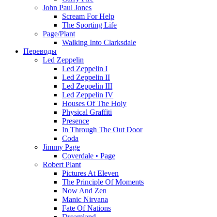
John Paul Jones
Scream For Help
The Sporting Life
Page/Plant
Walking Into Clarksdale
Переводы
Led Zeppelin
Led Zeppelin I
Led Zeppelin II
Led Zeppelin III
Led Zeppelin IV
Houses Of The Holy
Physical Graffiti
Presence
In Through The Out Door
Coda
Jimmy Page
Coverdale • Page
Robert Plant
Pictures At Eleven
The Principle Of Moments
Now And Zen
Manic Nirvana
Fate Of Nations
Dreamland