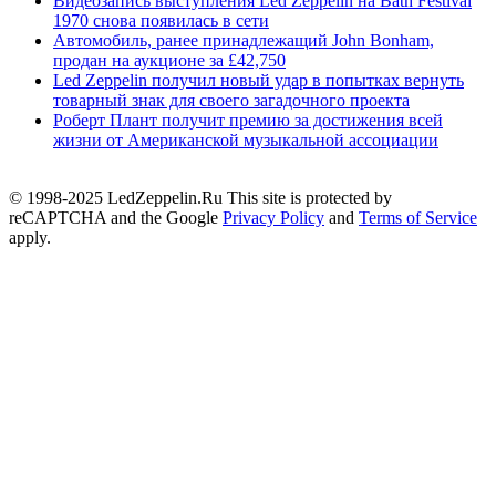
Видеозапись выступления Led Zeppelin на Bath Festival
1970 снова появилась в сети
Автомобиль, ранее принадлежащий John Bonham,
продан на аукционе за £42,750
Led Zeppelin получил новый удар в попытках вернуть
товарный знак для своего загадочного проекта
Роберт Плант получит премию за достижения всей
жизни от Американской музыкальной ассоциации
© 1998-2025 LedZeppelin.Ru This site is protected by
reCAPTCHA and the Google
Privacy Policy
and
Terms of Service
apply.