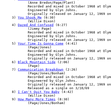
        (Anne Bredon/Page/Plant)

        Recorded and mixed in October 1968 at Olym
        Engineered by Glyn Johns.

        Originally released on January 12, 1969 on
3) 
You Shook Me
 (6:30)

        (Willie Dixon)

4) 
Dazed And Confused
 (6:27)

        (Jimmy Page)

        Recorded and mixed in October 1968 at Olym
        Engineered by Glyn Johns.

        Originally released on January 12, 1969 on
5) 
Your Time Is Gonna Come
 (4:41)

        (Page/Jones)

        Recorded and mixed in October 1968 at Olym
        Engineered by Glyn Johns.

        Originally released on January 12, 1969 on
6) 
Black Mountain Side
 (2:06)

        (Page)

7) 
Communication Breakdown
 (2:26)

        (Page/Jones/Bonham)

        Recorded and mixed in October 1968 at Olym
        Engineered by Glyn Johns.

        Originally released on January 12, 1969 on
        Released as a single on 3/10/69

8) 
I Can't Quit You Baby
 (4:42)

        (Willie Dixon)

9) 
How Many More Times
 (8:30)
