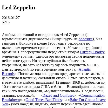
Led Zeppelin
2016-01-27
5215
Альбом, вошедший в историю как «Led Zeppelin» (с
взрывающимся дирижаблем «Гинденбург» на
обложке
), был
записан в Лондоне в конце 1968 года в рекордные по
нынешним временам сроки — всего за 30 часов студийного
времени. Непосредственно перед его выходом
Питеру Гранту
,
менеджеру группы, удалось организовать своим подопечным
небольшое турне. Интерес публики был более чем
умеренным, но зато коллективу удалось подписать в США
фантастический по тем временам контракт с «
Atlantic
Records
«. После месяца концертов предварительные заказы на
дебютную пластинку составили около 50 тыс. экземпляров, а
в результате альбом, вышедший 12 января 1969 г., добрался до
10-го места хит-парада США и 6-го — Великобритании, став,
как и его последователи, «мультиплатиновым». Среди песен,
ставших классикой, — «
Dazed and Confused
«, «
Communication
Breakdown
«, «
Good Times Bad Times
» и «
Babe I’m Gonna Leave
You
» (хотя каждый, видимо, может перечислить здесь любые