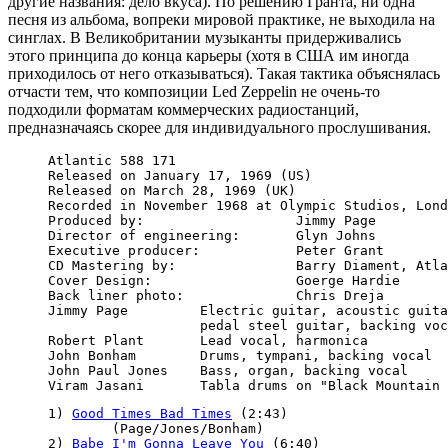
другие названия: дело вкуса). По решению Гранта, ни одна
песня из альбома, вопреки мировой практике, не выходила на
синглах. В Великобритании музыканты придерживались
этого принципа до конца карьеры (хотя в США им иногда
приходилось от него отказываться). Такая тактика объяснялась
отчасти тем, что композиции Led Zeppelin не очень-то
подходили форматам коммерческих радиостанций,
предназначаясь скорее для индивидуального прослушивания.
Atlantic 588 171

Released on January 17, 1969 (US) 

Released on March 28, 1969 (UK) 

Recorded in November 1968 at Olympic Studios, Lond
Produced by:                   Jimmy Page

Director of engineering:       Glyn Johns

Executive producer:            Peter Grant

CD Mastering by:               Barry Diament, Atla
Cover Design:                  Goerge Hardie

Back liner photo:              Chris Dreja

Jimmy Page         Electric guitar, acoustic guita
                   pedal steel guitar, backing voc
Robert Plant       Lead vocal, harmonica

John Bonham        Drums, tympani, backing vocal

John Paul Jones    Bass, organ, backing vocal

1) 
Good Times Bad Times
 (2:43)

        (Page/Jones/Bonham)

2) 
Babe I'm Gonna Leave You
 (6:40)
