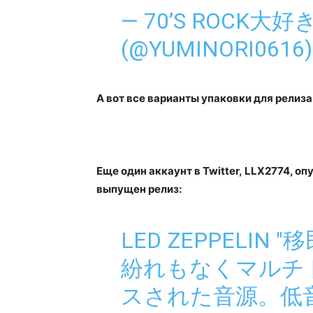
— 70’S ROCK大
(@YUMINORI0616
А вот все варианты упаковки для релиза
Еще один аккаунт в Twitter, LLX2774, о
выпущен релиз:
LED ZEPPELIN "
紛れもなくマルチ
スされた音源。低