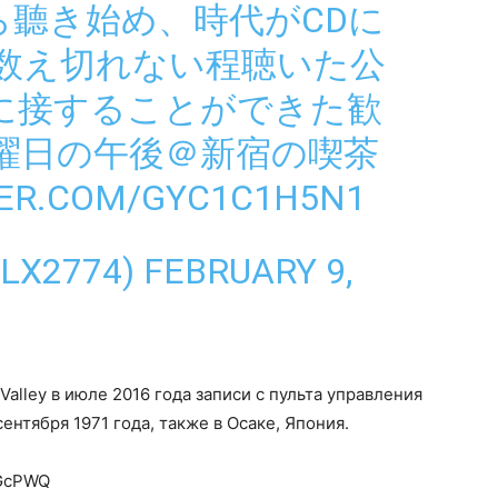
から聽き始め、時代がCDに
数え切れない程聴いた公
に接することができた歓
曜日の午後＠新宿の喫茶
TER.COM/GYC1C1H5N1
LLX2774)
FEBRUARY 9,
Valley в июле 2016 года записи с пульта управления
ентября 1971 года, также в Осаке, Япония.
9GcPWQ