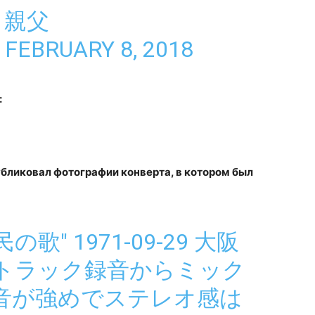
好き親父
)
FEBRUARY 8, 2018
:
публиковал фотографии конверта, в котором был
移民の歌" 1971-09-29 大阪
トラック録音からミック
音が強めでステレオ感は