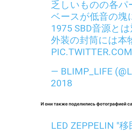
乏しいものの各パ
ベースが低音の塊
1975 SBD音源と
外装の封筒には本
PIC.TWITTER.CO
— BLIMP_LIFE (@
2018
И они также поделились фотографией са
LED ZEPPELIN "