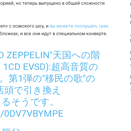
иторией, но теперь выпущено в общей сложности
en» с осакского шоу, и
вы можете послушать трек
обложках, и все они идут в специальном конверте.
 ZEPPELIN"天国への階
大阪 1CD EVSD):超高音質の
。第1弾の"移民の歌"の
店頭で引き換え
が貰えるそうです。
M/0DV7VBYMPE