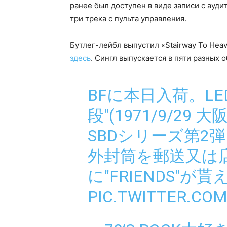
ранее был доступен в виде записи с ауд
три трека с пульта управления.
Бутлег-лейбл выпустил «Stairway To Heav
здесь
. Сингл выпускается в пяти разных 
BFに本日入荷。LED
段"(1971/9/29 
SBDシリーズ第2弾
外封筒を郵送又は
に"FRIENDS"
PIC.TWITTER.CO