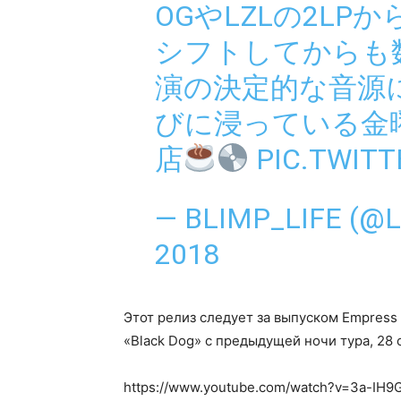
OGやLZLの2LP
シフトしてからも
演の決定的な音源
びに浸っている金
店
PIC.TWIT
— BLIMP_LIFE (@
2018
Этот релиз следует за выпуском Empress 
«Black Dog» с предыдущей ночи тура, 28 с
https://www.youtube.com/watch?v=3a-IH