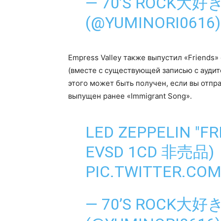
— 70’S ROCK大
(@YUMINORI0616
Empress Valley также выпустил «Friends» 
(вместе с существующей записью с аудит
этого может быть получен, если вы отпра
выпущен ранее «Immigrant Song».
LED ZEPPELIN "F
EVSD 1CD 非売品)
PIC.TWITTER.CO
— 70’S ROCK大