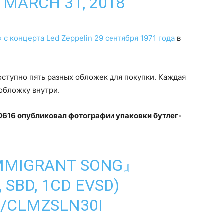
)
MARCH 31, 2018
 с концерта Led Zeppelin 29 сентября 1971 года
в
оступно пять разных обложек для покупки. Каждая
 обложку внутри.
i0616 опубликовал фотографии упаковки бутлег-
IMMIGRANT SONG』
 SBD, 1CD EVSD)
M/CLMZSLN30I