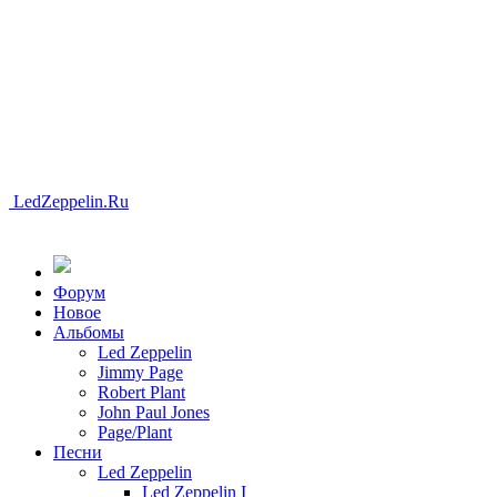
LedZeppelin.Ru
Форум
Новоe
Альбомы
Led Zeppelin
Jimmy Page
Robert Plant
John Paul Jones
Page/Plant
Песни
Led Zeppelin
Led Zeppelin I