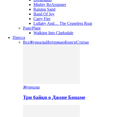
Mighty ReArranger
Raising Sand
Band Of Joy
Carry Fire
Lullaby And… The Ceaseless Roar
Page/Plant
Walking Into Clarksdale
Пресса
Все
Журналы
Интервью
Книги
Статьи
Журналы
Три байки о Джоне Бонаме