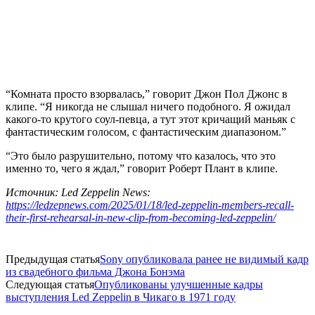
“Комната просто взорвалась,” говорит Джон Пол Джонс в
клипе. “Я никогда не слышал ничего подобного. Я ожидал
какого-то крутого соул-певца, а тут этот кричащий маньяк с
фантастическим голосом, с фантастическим диапазоном.”
“Это было разрушительно, потому что казалось, что это
именно то, чего я ждал,” говорит Роберт Плант в клипе.
Источник: Led Zeppelin News:
https://ledzepnews.com/2025/01/18/led-zeppelin-members-recall-
their-first-rehearsal-in-new-clip-from-becoming-led-zeppelin/
Предыдущая статья
Sony опубликовала ранее не видимый кадр
из свадебного фильма Джона Бонэма
Следующая статья
Опубликованы улучшенные кадры
выступления Led Zeppelin в Чикаго в 1971 году