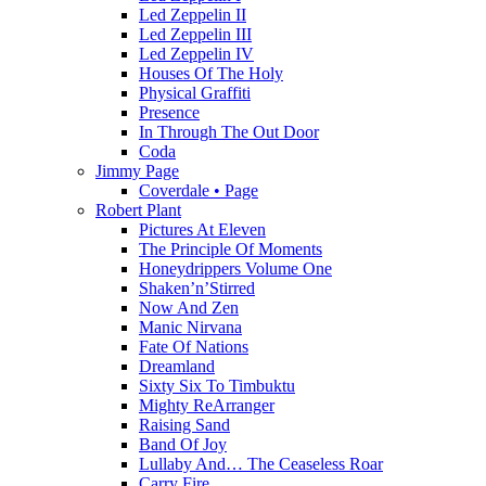
Led Zeppelin II
Led Zeppelin III
Led Zeppelin IV
Houses Of The Holy
Physical Graffiti
Presence
In Through The Out Door
Coda
Jimmy Page
Coverdale • Page
Robert Plant
Pictures At Eleven
The Principle Of Moments
Honeydrippers Volume One
Shaken’n’Stirred
Now And Zen
Manic Nirvana
Fate Of Nations
Dreamland
Sixty Six To Timbuktu
Mighty ReArranger
Raising Sand
Band Of Joy
Lullaby And… The Ceaseless Roar
Carry Fire