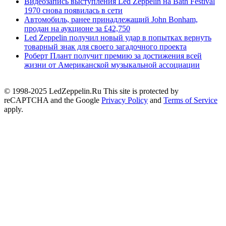
Видеозапись выступления Led Zeppelin на Bath Festival
1970 снова появилась в сети
Автомобиль, ранее принадлежащий John Bonham,
продан на аукционе за £42,750
Led Zeppelin получил новый удар в попытках вернуть
товарный знак для своего загадочного проекта
Роберт Плант получит премию за достижения всей
жизни от Американской музыкальной ассоциации
© 1998-2025 LedZeppelin.Ru This site is protected by
reCAPTCHA and the Google
Privacy Policy
and
Terms of Service
apply.