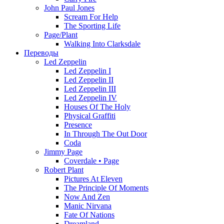
John Paul Jones
Scream For Help
The Sporting Life
Page/Plant
Walking Into Clarksdale
Переводы
Led Zeppelin
Led Zeppelin I
Led Zeppelin II
Led Zeppelin III
Led Zeppelin IV
Houses Of The Holy
Physical Graffiti
Presence
In Through The Out Door
Coda
Jimmy Page
Coverdale • Page
Robert Plant
Pictures At Eleven
The Principle Of Moments
Now And Zen
Manic Nirvana
Fate Of Nations
Dreamland