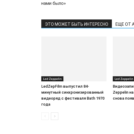
нами было»
ЭТО МОЖЕТ БЫТЬ ИНТЕРЕСНО
ЕЩЕ ОТ 
Led Zeppelin
Led Zeppelin
LedZepFilm выпустил 84-
Видеозапи
минутный синхронизированный
Zeppelin на
видеоряд с фестиваля Bath 1970
снова появ
года