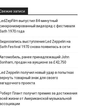
Свежие записи
LedZepFilm выпустил 84-минутный
синхронизированный видеоряд с фестиваля
Bath 1970 года
Видеозапись выступления Led Zeppelin на
Bath Festival 1970 снова появилась в сети
Автомобиль, ранее принадлежащий John
Bonham, продан на аукционе за £42,750
Led Zeppelin получил новый удар в попытках
вернуть товарный знак для своего
загадочного проекта
Роберт Плант получит премию за достижения
всей жизни от Американской музыкальной
ассоциации