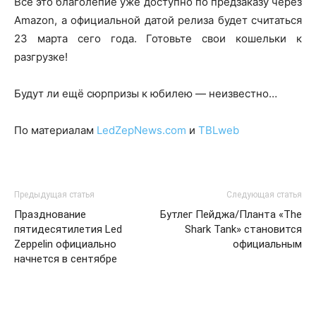
Всё это благолепие уже доступно по предзаказу через
Amazon, а официальной датой релиза будет считаться
23 марта сего года. Готовьте свои кошельки к
разгрузке!
Будут ли ещё сюрпризы к юбилею — неизвестно…
По материалам
LedZepNews.com
и
TBLweb
Предыдущая статья
Следующая статья
Празднование
Бутлег Пейджа/Планта «The
пятидесятилетия Led
Shark Tank» становится
Zeppelin официально
официальным
начнется в сентябре