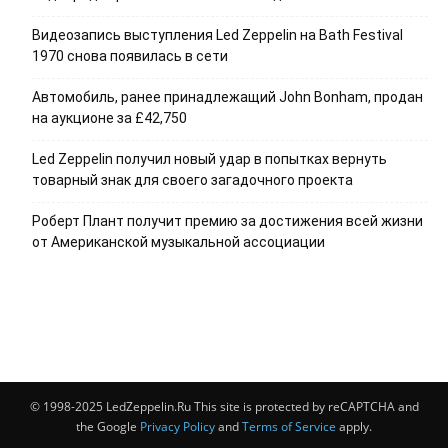
Видеозапись выступления Led Zeppelin на Bath Festival
1970 снова появилась в сети
Автомобиль, ранее принадлежащий John Bonham, продан
на аукционе за £42,750
Led Zeppelin получил новый удар в попытках вернуть
товарный знак для своего загадочного проекта
Роберт Плант получит премию за достижения всей жизни
от Американской музыкальной ассоциации
© 1998-2025 LedZeppelin.Ru This site is protected by reCAPTCHA and
the Google
Privacy Policy
and
Terms of Service
apply.