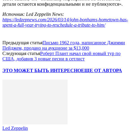
детали остаются конфиденциальными и не публикуются».
Источник: Led Zeppelin News:
https://ledzepnews.com/2026/03/14/john-bonhams-hometown-has-
spent-a-full-year-trying-to-reschedule-a-tribute-to-him/
Предыдущая статья
Письмо 1962 года, написанное Джимми
Пейджем, продано на аукционе за $13,000
Следующая статья
Роберт Плант начал свой новый тур по
США, добавив 3 новые песни в сетлист
ЭТО МОЖЕТ БЫТЬ ИНТЕРЕСНО
ЕЩЕ ОТ АВТОРА
Led Zeppelin