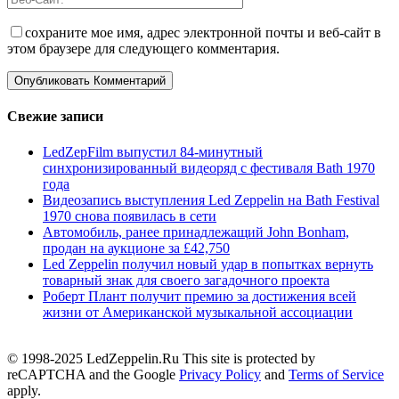
сохраните мое имя, адрес электронной почты и веб-сайт в
этом браузере для следующего комментария.
Свежие записи
LedZepFilm выпустил 84-минутный
синхронизированный видеоряд с фестиваля Bath 1970
года
Видеозапись выступления Led Zeppelin на Bath Festival
1970 снова появилась в сети
Автомобиль, ранее принадлежащий John Bonham,
продан на аукционе за £42,750
Led Zeppelin получил новый удар в попытках вернуть
товарный знак для своего загадочного проекта
Роберт Плант получит премию за достижения всей
жизни от Американской музыкальной ассоциации
© 1998-2025 LedZeppelin.Ru This site is protected by
reCAPTCHA and the Google
Privacy Policy
and
Terms of Service
apply.