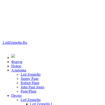
LedZeppelin.Ru
Форум
Новоe
Альбомы
Led Zeppelin
Jimmy Page
Robert Plant
John Paul Jones
Page/Plant
Песни
Led Zeppelin
Led Zeppelin I