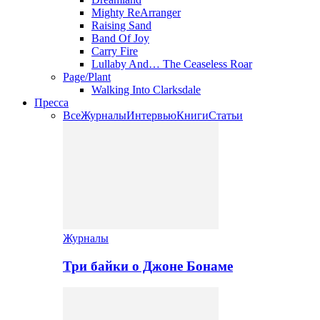
Mighty ReArranger
Raising Sand
Band Of Joy
Carry Fire
Lullaby And… The Ceaseless Roar
Page/Plant
Walking Into Clarksdale
Пресса
Все
Журналы
Интервью
Книги
Статьи
Журналы
Три байки о Джоне Бонаме