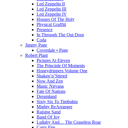
Led Zeppelin II
Led Zeppelin III
Led Zeppelin IV
Houses Of The Holy
Physical Graffiti
Presence
In Through The Out Door
Coda
Jimmy Page
Coverdale • Page
Robert Plant
Pictures At Eleven
The Principle Of Moments
Honeydrippers Volume One
Shaken’n’Stirred
Now And Zen
Manic Nirvana
Fate Of Nations
Dreamland
Sixty Six To Timbuktu
Mighty ReArranger
Raising Sand
Band Of Joy
Lullaby And… The Ceaseless Roar
Carry Fire