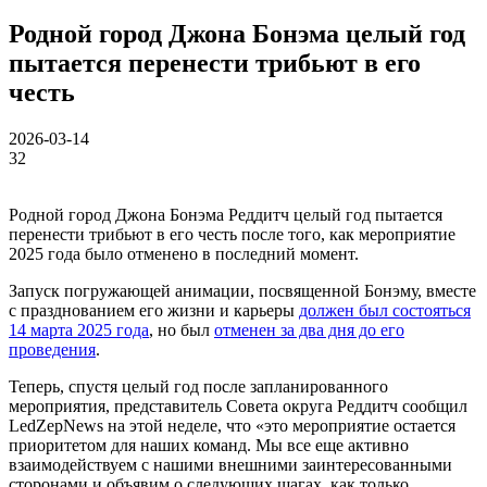
Родной город Джона Бонэма целый год
пытается перенести трибьют в его
честь
2026-03-14
32
Родной город Джона Бонэма Реддитч целый год пытается
перенести трибьют в его честь после того, как мероприятие
2025 года было отменено в последний момент.
Запуск погружающей анимации, посвященной Бонэму, вместе
с празднованием его жизни и карьеры
должен был состояться
14 марта 2025 года
, но был
отменен за два дня до его
проведения
.
Теперь, спустя целый год после запланированного
мероприятия, представитель Совета округа Реддитч сообщил
LedZepNews на этой неделе, что «это мероприятие остается
приоритетом для наших команд. Мы все еще активно
взаимодействуем с нашими внешними заинтересованными
сторонами и объявим о следующих шагах, как только