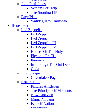
John Paul Jones
Scream For Help
The Sporting Life
Page/Plant
Walking Into Clarksdale
Переводы
Led Zeppelin
Led Zeppelin I
Led Zeppelin II
Led Zeppelin III
Led Zeppelin IV
Houses Of The Holy
Physical Graffiti
Presence
In Through The Out Door
Coda
Jimmy Page
Coverdale • Page
Robert Plant
Pictures At Eleven
The Principle Of Moments
Now And Zen
Manic Nirvana
Fate Of Nations
Dreamland