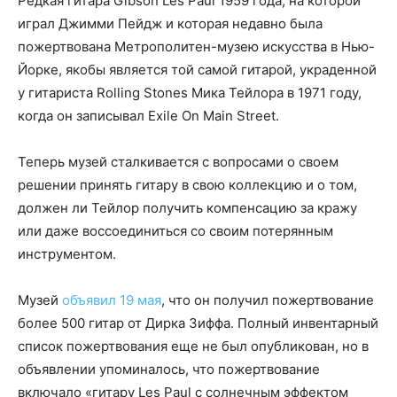
Редкая гитара Gibson Les Paul 1959 года, на которой
играл Джимми Пейдж и которая недавно была
пожертвована Метрополитен-музею искусства в Нью-
Йорке, якобы является той самой гитарой, украденной
у гитариста Rolling Stones Мика Тейлора в 1971 году,
когда он записывал Exile On Main Street.
Теперь музей сталкивается с вопросами о своем
решении принять гитару в свою коллекцию и о том,
должен ли Тейлор получить компенсацию за кражу
или даже воссоединиться со своим потерянным
инструментом.
Музей
объявил 19 мая
, что он получил пожертвование
более 500 гитар от Дирка Зиффа. Полный инвентарный
список пожертвования еще не был опубликован, но в
объявлении упоминалось, что пожертвование
включало «гитару Les Paul с солнечным эффектом