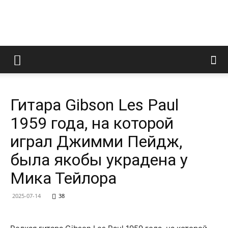
LedZeppelin.Ru
Гитара Gibson Les Paul
1959 года, на которой
играл Джимми Пейдж,
была якобы украдена у
Мика Тейлора
2025-07-14
38