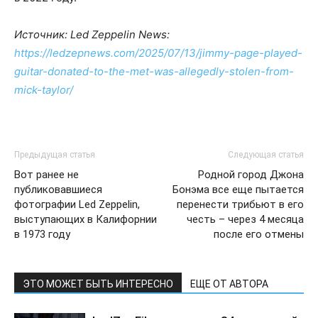
Источник: Led Zeppelin News:
https://ledzepnews.com/2025/07/13/jimmy-page-played-
guitar-donated-to-the-met-was-allegedly-stolen-from-
mick-taylor/
Предыдущая статья
Следующая статья
Вот ранее не
Родной город Джона
публиковавшиеся
Бонэма все еще пытается
фотографии Led Zeppelin,
перенести трибьют в его
выступающих в Калифорнии
честь – через 4 месяца
в 1973 году
после его отмены
ЭТО МОЖЕТ БЫТЬ ИНТЕРЕСНО
ЕЩЕ ОТ АВТОРА