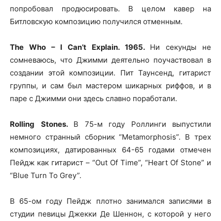
попробовал продюсировать. В целом кавер на
Битловскую композицию получился отменным.
The Who – I Can’t Explain. 1965.
Ни секунды не
сомневаюсь, что Джимми деятельно поучаствовал в
создании этой композиции. Пит Таунсенд, гитарист
группы, и сам был мастером шикарных риффов, и в
паре с Джимми они здесь славно поработали.
Rolling
Stones.
В 75-м году Роллинги выпустили
немного странный сборник “Metamorphosis”. В трех
композициях, датированных 64-65 годами отмечен
Пейдж как гитарист – “Out Of Time”, “Heart Of Stone” и
“Blue Turn To Grey”.
В 65-ом году Пейдж плотно занимался записями в
студии певицы Джекки Де Шеннон, с которой у него