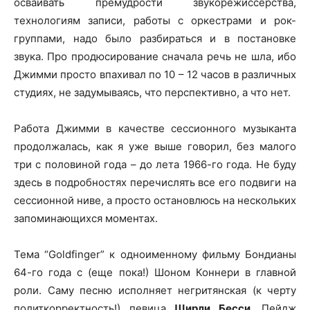
осваивать премудрости звукорежиссерства,
технологиям записи, работы с оркестрами и рок-
группами, надо было разбираться и в постановке
звука. Про продюсирование сначала речь не шла, ибо
Джимми просто впахивал по 10 – 12 часов в различных
студиях, не задумываясь, что перспективно, а что нет.
Работа Джимми в качестве сессионного музыканта
продолжалась, как я уже выше говорил, без малого
три с половиной года – до лета 1966-го года. Не буду
здесь в подробностях перечислять все его подвиги на
сессионной ниве, а просто остановлюсь на нескольких
запоминающихся моментах.
Тема “Goldfinger” к одноименному фильму Бондианы
64-го года с (еще пока!) Шоном Коннери в главной
роли. Саму песню исполняет негритянская (к черту
политкорректность!) певица
Ширли Бесси
. Пейдж