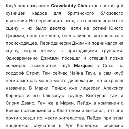
Клуб под названием
Crawdaddy
Club
стал настоящей
кузницей кадров для британского блюзового
движения. Не перечислить всех, кто прошел через его
сцену – их было десятки, если не сотни! Юного
Джимми, понятное дело, очень сильно интересовало
происходящее. Периодически Джимми поднимался на
сцену, играя джемы с приходящими группами.
Одновременно Джимми посещал и ставший позже
всемирно знаменитым клуб
Marquee
в Сохо, на
Уордорф Стрит. Там сейчас Чайна Таун, а сам клуб
несколько раз менял место дислокации, но сохранял
название. В Марки Пейдж уже лицезрел Алексиса
Корнера и его блюзовую группу. Выступал там и
Сирил Дэвис. Там же в Марки, Пейдж в компании с
Беком познакомился с Клэптоном и выяснил, что они
почти соседи по месту жительства. Пейдж при этом
продолжал обучаться в Арт Колледже, серьезно