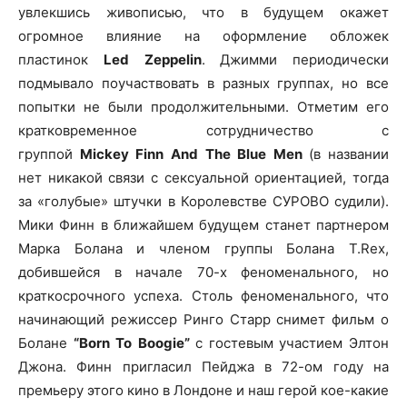
увлекшись живописью, что в будущем окажет
огромное влияние на оформление обложек
пластинок
Led
Zeppelin
. Джимми периодически
подмывало поучаствовать в разных группах, но все
попытки не были продолжительными. Отметим его
кратковременное сотрудничество с
группой
Mickey
Finn
And
The
Blue
Men
(в названии
нет никакой связи с сексуальной ориентацией, тогда
за «голубые» штучки в Королевстве СУРОВО судили).
Мики Финн в ближайшем будущем станет партнером
Марка Болана и членом группы Болана T.Rex,
добившейся в начале 70-х феноменального, но
краткосрочного успеха. Столь феноменального, что
начинающий режиссер Ринго Старр снимет фильм о
Болане
“Born
To
Boogie”
с гостевым участием Элтон
Джона. Финн пригласил Пейджа в 72-ом году на
премьеру этого кино в Лондоне и наш герой кое-какие