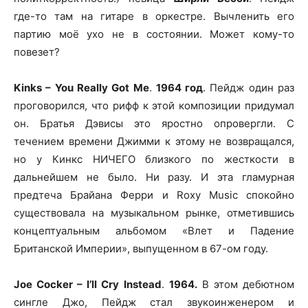
где-то там на гитаре в оркестре. Вычленить его
партию моё ухо не в состоянии. Может кому-то
повезет?
Kinks – You Really Got Me
.
1964 год
. Пейдж один раз
проговорился, что рифф к этой композиции придумал
он. Братья Дэвисы это яростно опровергли. С
течением времени Джимми к этому не возвращался,
но у Кинкс НИЧЕГО близкого по жесткости в
дальнейшем не было. Ни разу. И эта гламурная
предтеча Брайана Ферри и Roxy Music спокойно
существовала на музыкальном рынке, отметившись
концептуальным альбомом «Влет и Падение
Британской Империи», выпущенном в 67-ом году.
Joe Cocker – I’ll Cry Instead
.
1964.
В этом дебютном
сингле Джо, Пейдж стал звукоинженером и