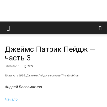
LedZeppelin.Ru
Джеймс Патрик Пейдж —
часть 3
2020-07-15
2727
10 августа 1966. Джимми Пейдж в составе The Yardbirds.
Андрей Беспамятнов
Начало