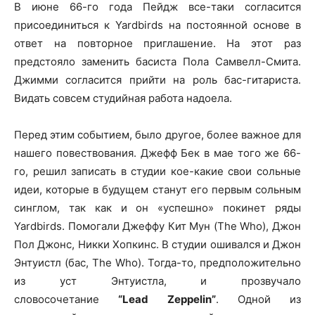
В июне 66-го года Пейдж все-таки согласится
присоединиться к Yardbirds на постоянной основе в
ответ на повторное приглашение. На этот раз
предстояло заменить басиста Пола Самвелл-Смита.
Джимми согласится прийти на роль бас-гитариста.
Видать совсем студийная работа надоела.
Перед этим событием, было другое, более важное для
нашего повествования. Джефф Бек в мае того же 66-
го, решил записать в студии кое-какие свои сольные
идеи, которые в будущем станут его первым сольным
синглом, так как и он «успешно» покинет ряды
Yardbirds. Помогали Джеффу Кит Мун (The Who), Джон
Пол Джонс, Никки Хопкинс. В студии ошивался и Джон
Энтуистл (бас, The Who). Тогда-то, предположительно
из уст Энтуистла, и прозвучало
словосочетание
“Lead
Zeppelin”
. Одной из