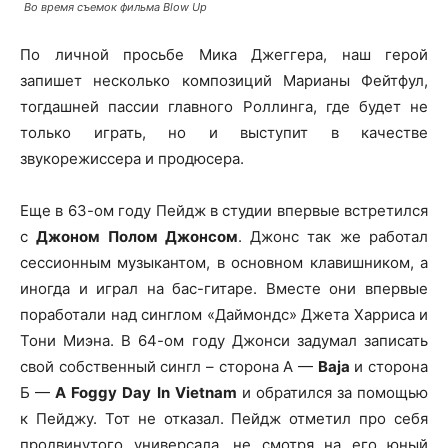
Во время съемок фильма Blow Up
По личной просьбе Мика Джеггера, наш герой
запишет несколько композиций Марианы Фейтфул,
тогдашней пассии главного Роллинга, где будет не
только играть, но и выступит в качестве
звукорежиссера и продюсера.
Еще в 63-ом году Пейдж в студии впервые встретился
с
Джоном Полом Джонсом
. Джонс так же работал
сессионным музыкантом, в основном клавишником, а
иногда и играл на бас-гитаре. Вместе они впервые
поработали над синглом «Даймондс» Джета Харриса и
Тони Миэна. В 64-ом году Джонси задумал записать
свой собственный сингл – сторона А —
Baja
и сторона
Б —
A
Foggy
Day
In
Vietnam
и обратился за помощью
к Пейджу. Тот не отказал. Пейдж отметил про себя
продвинутого универсала, не смотря на его юный