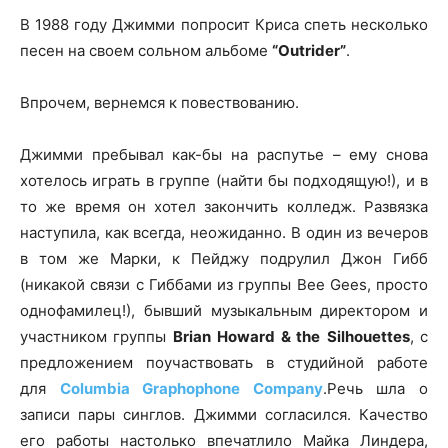
В 1988 году Джимми попросит Криса спеть несколько
песен на своем сольном альбоме
“Outrider”
.
Впрочем, вернемся к повествованию.
Джимми пребывал как-бы на распутье – ему снова
хотелось играть в группе (найти бы подходящую!), и в
то же время он хотел закончить колледж. Развязка
наступила, как всегда, неожиданно. В один из вечеров
в том же Марки, к Пейджу подрулил Джон Гибб
(никакой связи с Гиббами из группы Bee Gees, просто
однофамилец!), бывший музыкальным директором и
участником группы
Brian
Howard & the
Silhouettes
, с
предложением поучаствовать в студийной работе
для
Columbia Graphophone Company
.Речь шла о
записи пары синглов. Джимми согласился. Качество
его работы настолько впечатлило Майка Линдера,