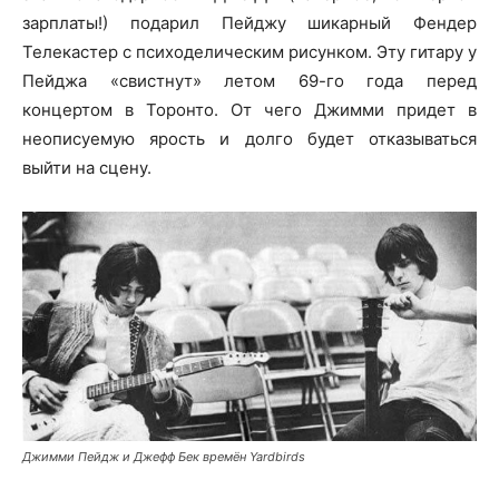
зарплаты!) подарил Пейджу шикарный Фендер
Телекастер с психоделическим рисунком. Эту гитару у
Пейджа «свистнут» летом 69-го года перед
концертом в Торонто. От чего Джимми придет в
неописуемую ярость и долго будет отказываться
выйти на сцену.
Джимми Пейдж и Джефф Бек времён Yardbirds