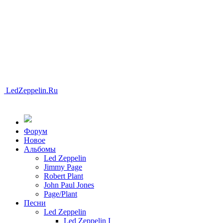
LedZeppelin.Ru
Форум
Новоe
Альбомы
Led Zeppelin
Jimmy Page
Robert Plant
John Paul Jones
Page/Plant
Песни
Led Zeppelin
Led Zeppelin I