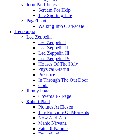
John Paul Jones
Scream For Help
The Sporting Life
Page/Plant
Walking Into Clarksdale
Переводы
Led Zeppelin
Led Zeppelin I
Led Zeppelin II
Led Zeppelin III
Led Zeppelin IV
Houses Of The Holy
Physical Graffiti
Presence
In Through The Out Door
Coda
Jimmy Page
Coverdale • Page
Robert Plant
Pictures At Eleven
The Principle Of Moments
Now And Zen
Manic Nirvana
Fate Of Nations
Dreamland