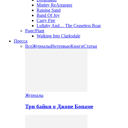
Mighty ReArranger
Raising Sand
Band Of Joy
Carry Fire
Lullaby And… The Ceaseless Roar
Page/Plant
Walking Into Clarksdale
Пресса
Все
Журналы
Интервью
Книги
Статьи
Журналы
Три байки о Джоне Бонаме