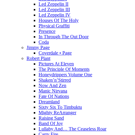
Led Zeppelin II
Led Zeppelin III
Led Zeppelin IV
Houses Of The Holy
Physical Graffiti
Presence
In Through The Out Door
Coda
Jimmy Page
Coverdale • Page
Robert Plant
Pictures At Eleven
The Principle Of Moments
Honeydrippers Volume One
Shaken’n’Stirred
Now And Zen
Manic Nirvana
Fate Of Nations
Dreamland
Sixty Six To Timbuktu
Mighty ReArranger
Raising Sand
Band Of Joy
Lullaby And… The Ceaseless Roar
Carry Fire