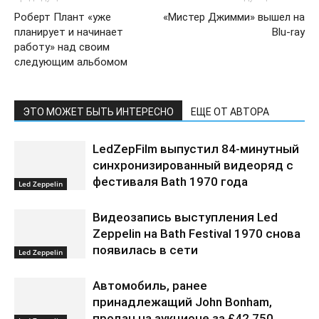
Роберт Плант «уже
«Мистер Джимми» вышел на
планирует и начинает
Blu-ray
работу» над своим
следующим альбомом
ЭТО МОЖЕТ БЫТЬ ИНТЕРЕСНО
ЕЩЕ ОТ АВТОРА
LedZepFilm выпустил 84-минутный
синхронизированный видеоряд с
фестиваля Bath 1970 года
Led Zeppelin
Видеозапись выступления Led
Zeppelin на Bath Festival 1970 снова
появилась в сети
Led Zeppelin
Автомобиль, ранее
принадлежащий John Bonham,
продан на аукционе за £42,750