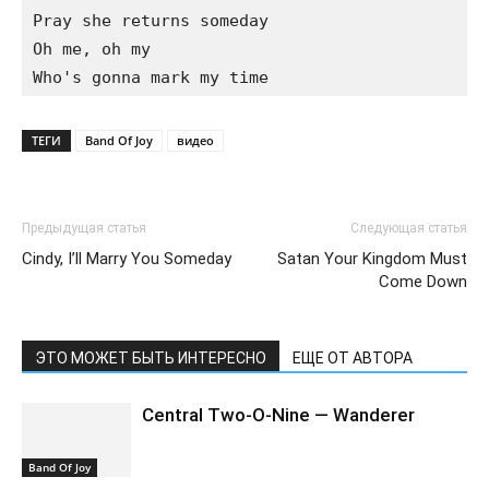
Pray she returns someday

Oh me, oh my

ТЕГИ
Band Of Joy
видео
Предыдущая статья
Следующая статья
Cindy, I’ll Marry You Someday
Satan Your Kingdom Must
Come Down
ЭТО МОЖЕТ БЫТЬ ИНТЕРЕСНО
ЕЩЕ ОТ АВТОРА
Central Two-O-Nine — Wanderer
Band Of Joy