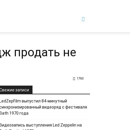
дж продать не
1760
Свежие записи
LedZepFilm выпустил 84-минутный
синхронизированный видеоряд с фестиваля
Bath 1970 года
Видеозапись выступления Led Zeppelin на