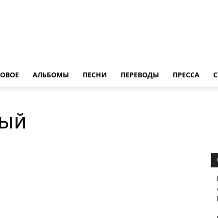
LedZeppelin.Ru
ОВОE
АЛЬБОМЫ
ПЕСНИ
ПЕРЕВОДЫ
ПРЕССА
С
вый