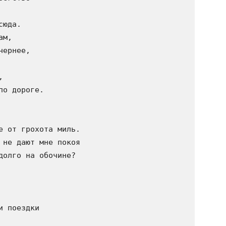
юда. 

м, 

ернее, 

 

о дороге. 

е от грохота миль. 

 не дают мне покоя 

долго на обочине? 



 поездки 
