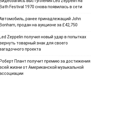
Видеозапись выступления Led Zeppelin на
Bath Festival 1970 снова появилась в сети
Автомобиль, ранее принадлежащий John
Bonham, продан на аукционе за £42,750
Led Zeppelin получил новый удар в попытках
вернуть товарный знак для своего
загадочного проекта
Роберт Плант получит премию за достижения
всей жизни от Американской музыкальной
ассоциации