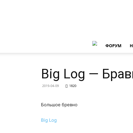
ФОРУМ
Н
Big Log — Бра
2019-04-09
1820
Большое бревно
Big Log