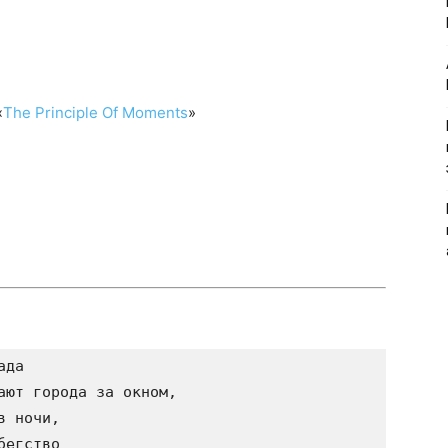
й
«
The Principle Of Moments
»
да 

ают города за окном, 

 ночи, 

егство 
