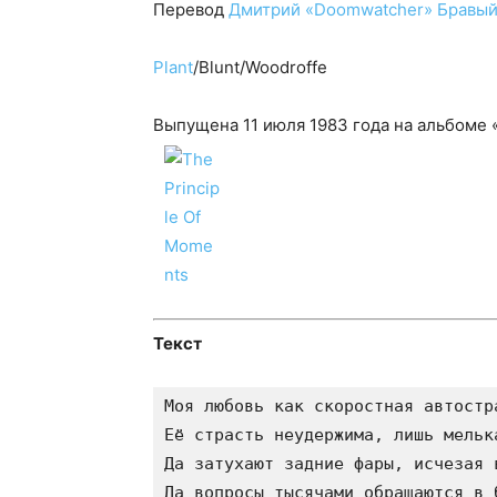
Перевод
Дмитрий «Doomwatcher» Бравы
Plant
/Blunt/Woodroffe
Выпущена 11 июля 1983 года на альбоме 
Текст
Моя любовь как скоростная автостра
Её страсть неудержима, лишь мельк
Да затухают задние фары, исчезая в
Да вопросы тысячами обращаются в б