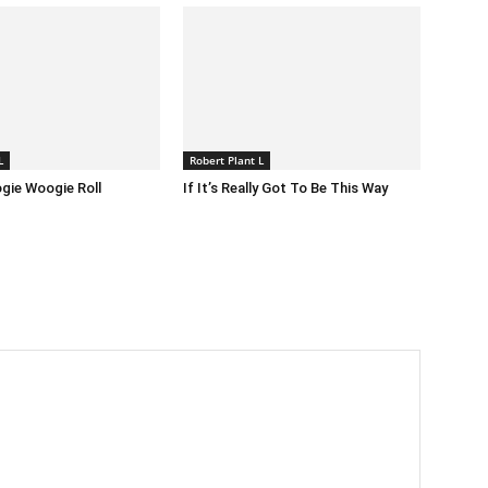
L
Robert Plant L
gie Woogie Roll
If It’s Really Got To Be This Way