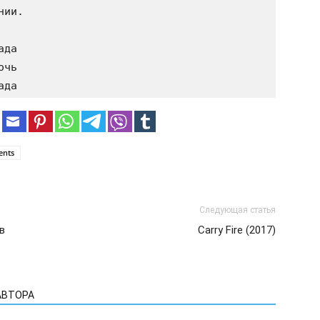
ии. 

да 

чь 

ents
Следующая статья
в
Carry Fire (2017)
АВТОРА