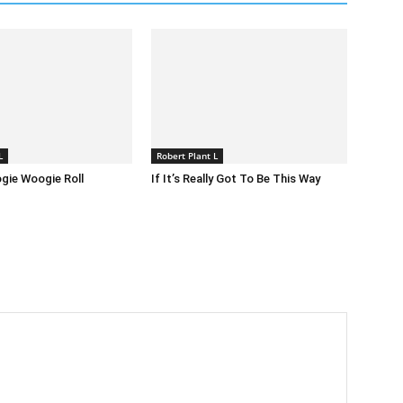
L
Robert Plant L
gie Woogie Roll
If It’s Really Got To Be This Way