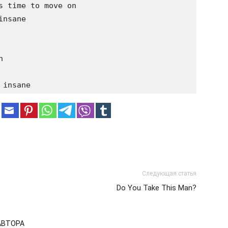
 time to move on

nsane



Следующая статья
Do You Take This Man?
АВТОРА