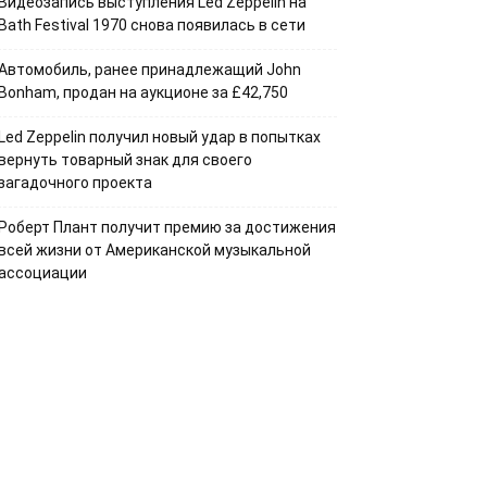
Видеозапись выступления Led Zeppelin на
Bath Festival 1970 снова появилась в сети
Автомобиль, ранее принадлежащий John
Bonham, продан на аукционе за £42,750
Led Zeppelin получил новый удар в попытках
вернуть товарный знак для своего
загадочного проекта
Роберт Плант получит премию за достижения
всей жизни от Американской музыкальной
ассоциации