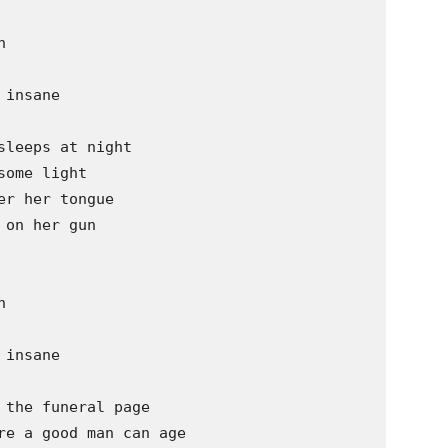


insane

leeps at night

ome light

r her tongue

on her gun



insane

the funeral page

re a good man can age
