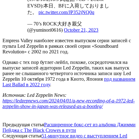
EVSD):本日、BFに入荷しておりまし
た。
pic.twitter.com/JP352jNQ0q
— 70’s ROCK大好き親父
(@yuminori0616)
October 21, 2023
Empress Valley наиболее известен выпуском серии записей с
пульта Led Zeppelin в рамках своей серии «Soundboard
Revolution» с 2002 по 2021 год.
Однако с тех пор бутлег-лейбл, похоже, сосредоточился на
выпуске записей аудитории Led Zeppelin, таких как выпуск
ранее не слышанного четвертого источника записи шоу Led
Zeppelin 10 октября 1972 года в Киото, Япония
под названием
Last Ballad в 2022 году
.
Источник: Led Zeppelin News:
https://ledzepnews.com/2024/04/01/a-new-recording-of-a-1972-led-
zeppelin-show-in-japan-was-released-as-a-bootleg/
Предыдущая статья
Расширенное бокс-сет из альбома Джимми
Пейджа с The Black Crowes в пути
Следующая статья
51-минутное видео с выступлением Led