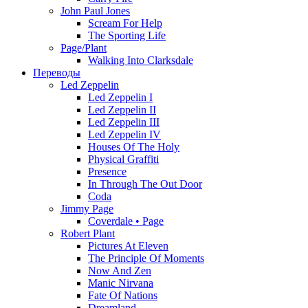
John Paul Jones
Scream For Help
The Sporting Life
Page/Plant
Walking Into Clarksdale
Переводы
Led Zeppelin
Led Zeppelin I
Led Zeppelin II
Led Zeppelin III
Led Zeppelin IV
Houses Of The Holy
Physical Graffiti
Presence
In Through The Out Door
Coda
Jimmy Page
Coverdale • Page
Robert Plant
Pictures At Eleven
The Principle Of Moments
Now And Zen
Manic Nirvana
Fate Of Nations
Dreamland