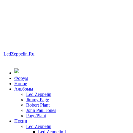
LedZeppelin.Ru
Форум
Новоe
Альбомы
Led Zeppelin
Jimmy Page
Robert Plant
John Paul Jones
Page/Plant
Песни
Led Zeppelin
Led Zeppelin I