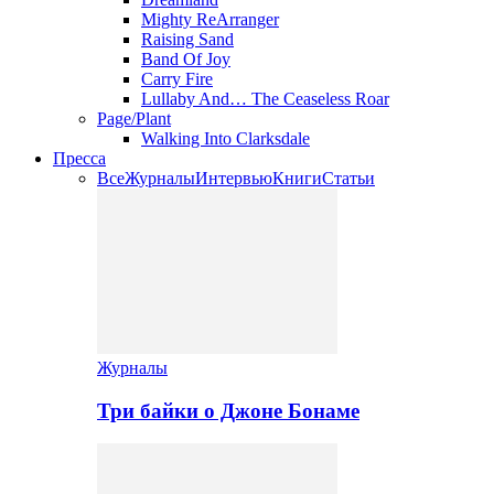
Mighty ReArranger
Raising Sand
Band Of Joy
Carry Fire
Lullaby And… The Ceaseless Roar
Page/Plant
Walking Into Clarksdale
Пресса
Все
Журналы
Интервью
Книги
Статьи
Журналы
Три байки о Джоне Бонаме