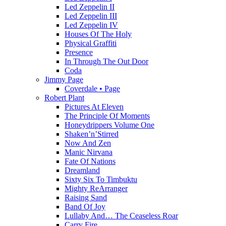
Led Zeppelin II
Led Zeppelin III
Led Zeppelin IV
Houses Of The Holy
Physical Graffiti
Presence
In Through The Out Door
Coda
Jimmy Page
Coverdale • Page
Robert Plant
Pictures At Eleven
The Principle Of Moments
Honeydrippers Volume One
Shaken’n’Stirred
Now And Zen
Manic Nirvana
Fate Of Nations
Dreamland
Sixty Six To Timbuktu
Mighty ReArranger
Raising Sand
Band Of Joy
Lullaby And… The Ceaseless Roar
Carry Fire