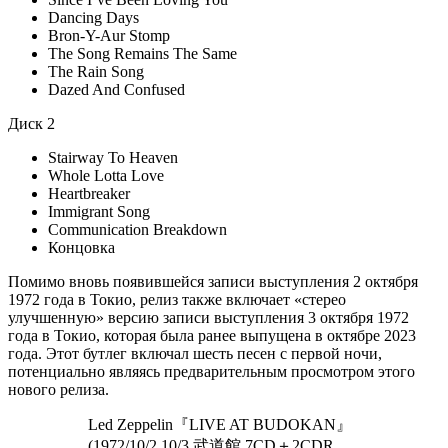
Dancing Days
Bron-Y-Aur Stomp
The Song Remains The Same
The Rain Song
Dazed And Confused
Диск 2
Stairway To Heaven
Whole Lotta Love
Heartbreaker
Immigrant Song
Communication Breakdown
Концовка
Помимо вновь появившейся записи выступления 2 октября
1972 года в Токио, релиз также включает «стерео
улучшенную» версию записи выступления 3 октября 1972
года в Токио, которая была ранее выпущена в октябре 2023
года. Этот бутлег включал шесть песен с первой ночи,
потенциально являясь предварительным просмотром этого
нового релиза.
Led Zeppelin『LIVE AT BUDOKAN』
(1972/10/2,10/3 武道館 7CD＋2CDR