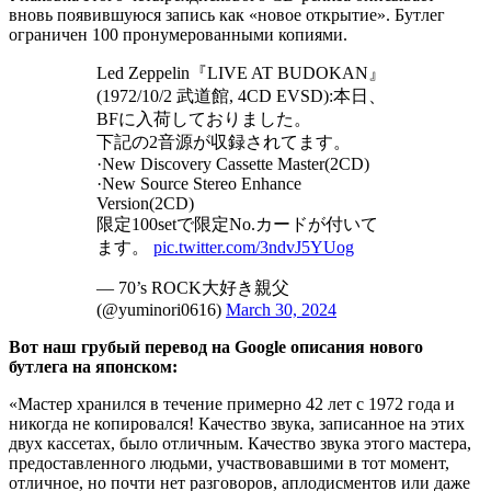
вновь появившуюся запись как «новое открытие». Бутлег
ограничен 100 пронумерованными копиями.
Led Zeppelin『LIVE AT BUDOKAN』
(1972/10/2 武道館, 4CD EVSD):本日、
BFに入荷しておりました。
下記の2音源が収録されてます。
·New Discovery Cassette Master(2CD)
·New Source Stereo Enhance
Version(2CD)
限定100setで限定No.カードが付いて
ます。
pic.twitter.com/3ndvJ5YUog
— 70’s ROCK大好き親父
(@yuminori0616)
March 30, 2024
Вот наш грубый перевод на Google описания нового
бутлега на японском:
«Мастер хранился в течение примерно 42 лет с 1972 года и
никогда не копировался! Качество звука, записанное на этих
двух кассетах, было отличным. Качество звука этого мастера,
предоставленного людьми, участвовавшими в тот момент,
отличное, но почти нет разговоров, аплодисментов или даже