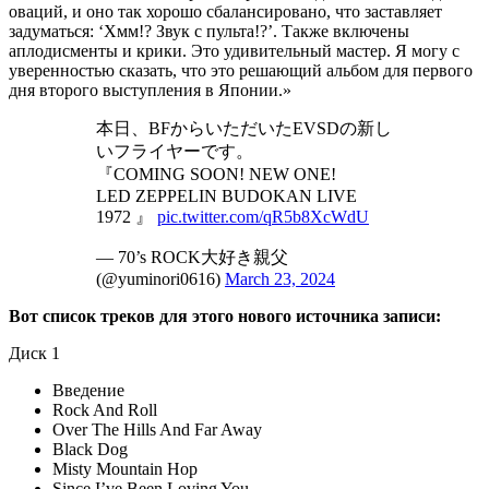
оваций, и оно так хорошо сбалансировано, что заставляет
задуматься: ‘Хмм!? Звук с пульта!?’. Также включены
аплодисменты и крики. Это удивительный мастер. Я могу с
уверенностью сказать, что это решающий альбом для первого
дня второго выступления в Японии.»
本日、BFからいただいたEVSDの新し
いフライヤーです。
『COMING SOON! NEW ONE!
LED ZEPPELIN BUDOKAN LIVE
1972 』
pic.twitter.com/qR5b8XcWdU
— 70’s ROCK大好き親父
(@yuminori0616)
March 23, 2024
Вот список треков для этого нового источника записи:
Диск 1
Введение
Rock And Roll
Over The Hills And Far Away
Black Dog
Misty Mountain Hop
Since I’ve Been Loving You