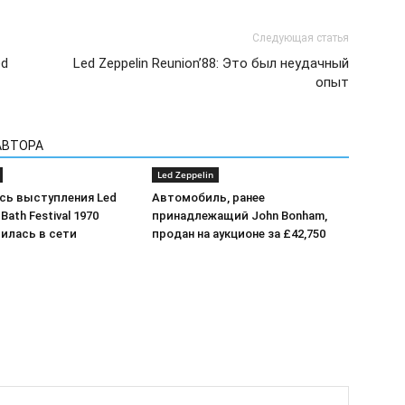
Следующая статья
ed
Led Zeppelin Reunion’88: Это был неудачный
опыт
АВТОРА
Led Zeppelin
сь выступления Led
Автомобиль, ранее
 Bath Festival 1970
принадлежащий John Bonham,
илась в сети
продан на аукционе за £42,750