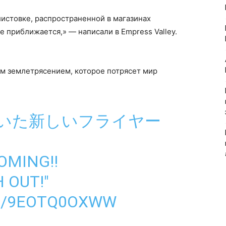
истовке, распространенной в магазинах
е приближается,» — написали в Empress Valley.
м землетрясением, которое потрясет мир
だいた新しいフライヤー
COMING!!
 OUT!"
M/9EOTQ0OXWW