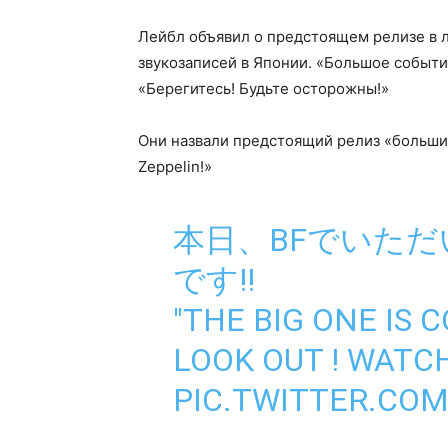
Лейбл объявил о предстоящем релизе в л
звукозаписей в Японии. «Большое событи
«Берегитесь! Будьте осторожны!»
Они назвали предстоящий релиз «больши
Zeppelin!»
本日、BFでいた
です!!
"THE BIG ONE IS 
LOOK OUT ! WATCH
PIC.TWITTER.CO