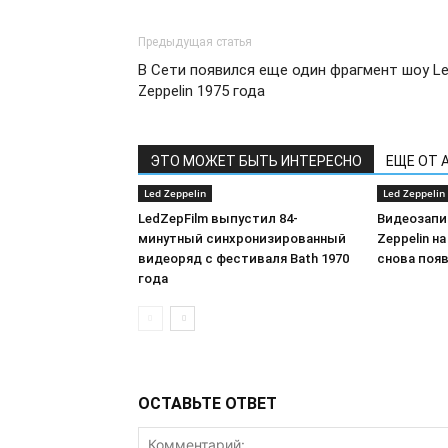
Предыдущая статья
В Сети появился еще один фрагмент шоу L
Zeppelin 1975 года
ЭТО МОЖЕТ БЫТЬ ИНТЕРЕСНО
ЕЩЕ ОТ 
Led Zeppelin
Led Zeppelin
LedZepFilm выпустил 84-
Видеозапи
минутный синхронизированный
Zeppelin на
видеоряд с фестиваля Bath 1970
снова появ
года
ОСТАВЬТЕ ОТВЕТ